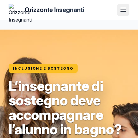
Orizzonte Insegnanti
INCLUSIONE E SOSTEGNO
L’insegnante di
sostegno deve
accompagnare
l’alunno in bagno?