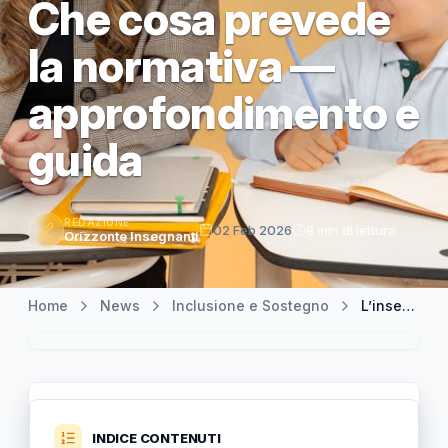
Che cosa prevede
la normativa —
approfondimento e
guida
REDAZIONE
02 Feb 2026
8 min di lettura
Orizzonte Insegnanti
Home
News
Inclusione e Sostegno
L’insegnante di sostegno deve accompagnare l’alunno in bagno? Che cosa prevede la normativa — approfondimento e guida
INDICE CONTENUTI