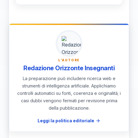
sicurezza dell’alunno, senza
Per tutelare la privacy, l’autonomia e
sovraccaricare l’insegnante di
la dignità dell’alunno, e per rispettare
sostegno.
le funzioni specifiche di ciascun ruolo
nel percorso di inclusione scolastica.
L'AUTORE
Redazione Orizzonte Insegnanti
La preparazione può includere ricerca web e
strumenti di intelligenza artificiale. Applichiamo
controlli automatici su fonti, coerenza e originalità; i
casi dubbi vengono fermati per revisione prima
della pubblicazione.
Leggi la politica editoriale