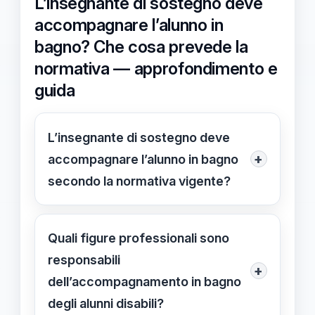
L’insegnante di sostegno deve
accompagnare l’alunno in
bagno? Che cosa prevede la
normativa — approfondimento e
guida
L’insegnante di sostegno deve
+
accompagnare l’alunno in bagno
secondo la normativa vigente?
No, la normativa non obbliga
l’insegnante di sostegno ad
Quali figure professionali sono
accompagnare l’alunno in bagno.
responsabili
+
Questa funzione è attribuita
dell’accompagnamento in bagno
principalmente al personale
degli alunni disabili?