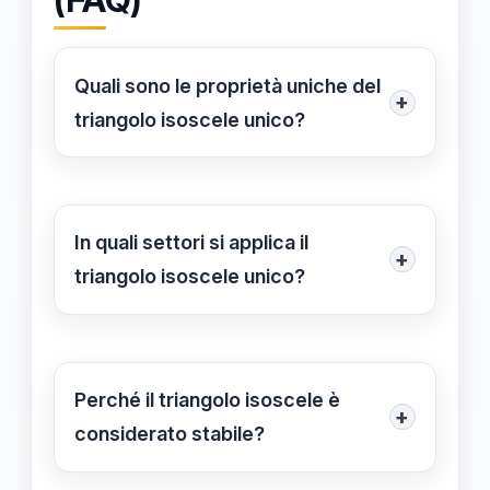
Quali sono le proprietà uniche del
+
triangolo isoscele unico?
Il triangolo isoscele unico è
caratterizzato da una simmetria
perfetta, proporzioni costanti, e
In quali settori si applica il
+
unicità della forma, rendendolo ideale
triangolo isoscele unico?
per applicazioni strutturali e artistiche.
Le applicazioni del triangolo isoscele
unico spaziano dall'architettura
all'ingegneria, dal design all'arte,
Perché il triangolo isoscele è
+
grazie alle sue qualità estetiche e
considerato stabile?
funzionali.
La stabilità del triangolo isoscele