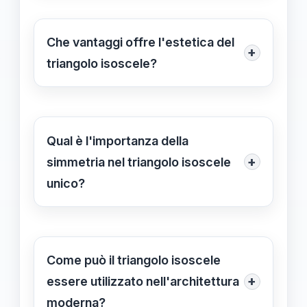
deriva dalla distribuzione uniforme del
peso e dalla resistenza strutturale,
Che vantaggi offre l'estetica del
+
rendendolo una figura da utilizzare
triangolo isoscele?
nelle costruzioni.
L'estetica del triangolo isoscele
contribuisce a creare opere
armoniose e visivamente gradevoli,
Qual è l'importanza della
favorendo esperienze coinvolgenti
+
simmetria nel triangolo isoscele
sia nell'arte che nel design.
unico?
La simmetria conferisce al triangolo
isoscele unico un equilibrio visivo e
funzionale, rendendolo efficace in
Come può il triangolo isoscele
progetti che richiedono stabilità e
+
essere utilizzato nell'architettura
bellezza.
moderna?