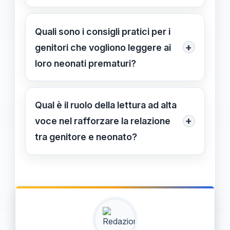
Coinvolgendo attivamente i genitori
attraverso momenti dedicati alla
Quali sono i consigli pratici per i
lettura, anche durante le cure
+
genitori che vogliono leggere ai
quotidiane, e mantenendo coerenza
loro neonati prematuri?
in ospedale e a casa.
Scegliere testi semplici e rassicuranti,
parlare con voci calme, usare
Qual è il ruolo della lettura ad alta
materiali audio e dedicare tempi
+
voce nel rafforzare la relazione
regolari alla lettura, anche durante le
tra genitore e neonato?
cure quotidiane.
Favorisce l'empatia, la fiducia e la
sicurezza, creando un legame
affettivo profondo attraverso la
comunicazione ricca di suoni e parole
condivise.