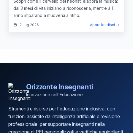
Scopri come il cervello dei neonati elabora la musica:
dai 3 mesi di vita iniziano a riconoscerla, mentre a 1
anno imparano a muoversi a ritmo.
12 Lug 2026
Approfondisci
Orizzonte Insegnanti
Innovazione nell'Educazione
Strumenti e risorse per l'educazione inclusiva, con
funzioni assistite da intelligenza artificiale e revisione
professionale, per supportare insegnanti nella
creazione di PEI personalizzati e verifiche equipollenti.