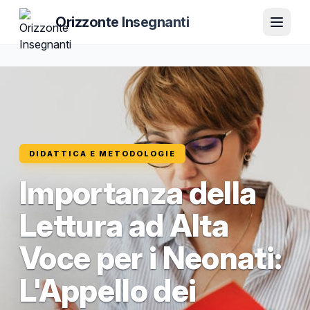
Orizzonte Insegnanti
DIDATTICA E METODOLOGIE
Importanza della
Lettura ad Alta
Voce per i Neonati:
L'Appello dei