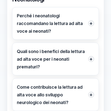
Perché i neonatologi
+
raccomandano la lettura ad alta
voce ai neonati?
Perché favorisce lo sviluppo del
linguaggio, rafforza il legame affettivo
Quali sono i benefici della lettura
e crea un ambiente rassicurante per i
+
ad alta voce per i neonati
neonati, in particolare quelli prematuri.
prematuri?
Stimola lo sviluppo cognitivo e
linguistico, rafforza il legame con i
Come contribuisce la lettura ad
genitori e aiuta a ridurre stress e
+
alta voce allo sviluppo
ansia nei neonati prematuri.
neurologico dei neonati?