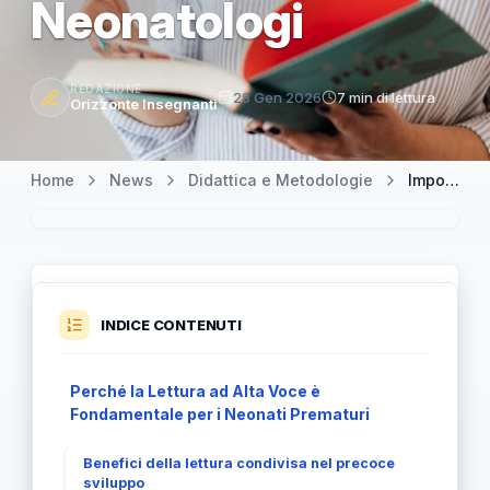
Neonatologi
REDAZIONE
28 Gen 2026
7 min di lettura
Orizzonte Insegnanti
Home
News
Didattica e Metodologie
Importanza della Lettura ad Alta Voce per i Neonati: L'Appello dei Neonatologi
INDICE CONTENUTI
Perché la Lettura ad Alta Voce è
Fondamentale per i Neonati Prematuri
Benefici della lettura condivisa nel precoce
sviluppo