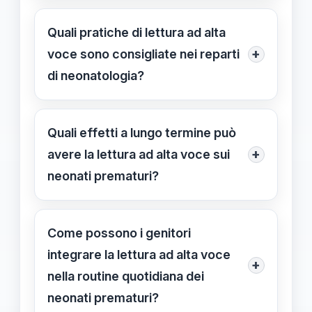
Stimola le aree cerebrali legate al
linguaggio e all’autoregolazione,
Quali pratiche di lettura ad alta
rafforzando il legame affettivo
+
voce sono consigliate nei reparti
attraverso la voce e la narrazione del
di neonatologia?
genitore.
Leggere testi semplici con voci
calme, coinvolgere i genitori nelle
Quali effetti a lungo termine può
letture e, se possibile, utilizzare
+
avere la lettura ad alta voce sui
materiali audio per stimolare i neonati
neonati prematuri?
anche in ambienti ospedalieri.
Può favorire uno sviluppo linguistico
più rapido, migliorare le capacità
Come possono i genitori
cognitive e rafforzare il legame
integrare la lettura ad alta voce
+
affettivo, contribuendo al successo
nella routine quotidiana dei
scolastico futuro.
neonati prematuri?