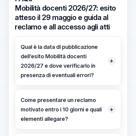
Mobilità docenti 2026/27: esito
atteso il 29 maggio e guida al
reclamo e all accesso agli atti
Qual è la data di pubblicazione
dell’esito Mobilità docenti
+
2026/27 e dove verificarlo in
presenza di eventuali errori?
L’esito sarà pubblicato venerdì
29/05/2026. Verifica subito i bollettini
Come presentare un reclamo
ufficiali: in caso di incongruenze,
+
motivato entro i 10 giorni e quali
presenta un reclamo motivato entro
elementi allegare?
10 giorni e valuta l’accesso agli atti.
Redigi un reclamo motivato entro 10