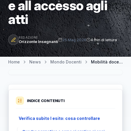
e all accesso agli
atti
REDAZIONE
25 Mag 2026
4 min di lettura
Orizzonte Insegnanti
Home
News
Mondo Docenti
Mobilità docenti 2026/27: esito atteso il 29 maggio e guida al reclamo e all accesso agli atti
INDICE CONTENUTI
Verifica subito l esito: cosa controllare