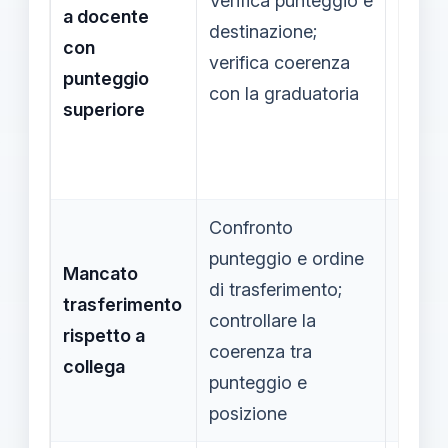
Verifica punteggio e
a docente
10 gio
destinazione;
con
dalla
verifica coerenza
punteggio
pubbl
con la graduatoria
superiore
Confronto
punteggio e ordine
Mancato
di trasferimento;
trasferimento
controllare la
10 gio
rispetto a
coerenza tra
collega
punteggio e
posizione