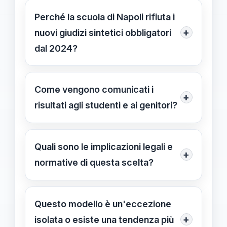
Perché la scuola di Napoli rifiuta i
+
nuovi giudizi sintetici obbligatori
dal 2024?
L'istituto "Dalla parte dei bambini"
mantiene il sistema descrittivo
Come vengono comunicati i
+
personalizzato per opporsi alla deriva
risultati agli studenti e ai genitori?
competitiva e alla valutazione statica
Ogni studente riceve una lettera
imposta dal DPR 135/2025. La
individuale che descrive il suo
Quali sono le implicazioni legali e
direzione preferisce un approccio
+
percorso, evidenziando progressi e
normative di questa scelta?
dialogico che valorizzi le specificità di
difficoltà specifiche con consigli su
ogni alunno, evitando formule rigide
La scuola opera in un contesto
misura. Parallelamente viene stilata la
come "ottimo" o "insufficiente".
normativo che impone i giudizi
Questo modello è un'eccezione
classica pagella per i genitori, ma la
sintetici, ma si avvale dell'autonomia
+
isolata o esiste una tendenza più
scuola suggerisce di non mostrarla ai