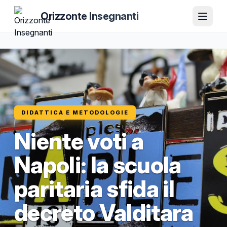
Orizzonte Insegnanti
DIDATTICA E METODOLOGIE
Niente voti a
Napoli: la scuola
paritaria sfida il
decreto Valditara