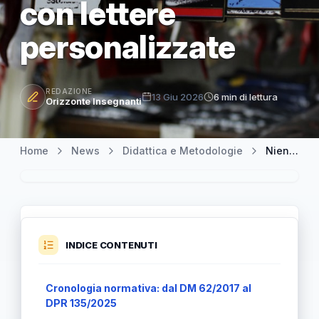
con lettere
personalizzate
REDAZIONE
13 Giu 2026
6 min di lettura
Orizzonte Insegnanti
Home
News
Didattica e Metodologie
Niente voti a Napoli: la scuola paritaria sfida il decreto Valditara con lettere personalizzate
INDICE CONTENUTI
Cronologia normativa: dal DM 62/2017 al
DPR 135/2025