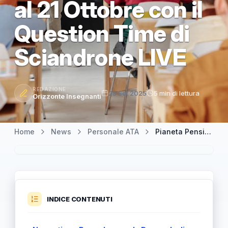
al 21 Ottobre con il
Question Time di
Sciandrone LIVE
REDAZIONE
25 Set 2025
5 min di lettura
Orizzonte Insegnanti
Home
News
Personale ATA
Pianeta Pensioni per Docenti e ATA: Tutte le Risposte alle Domande Fino al 21 Ottobre con il Question Time di Sciandrone LIVE
INDICE CONTENUTI