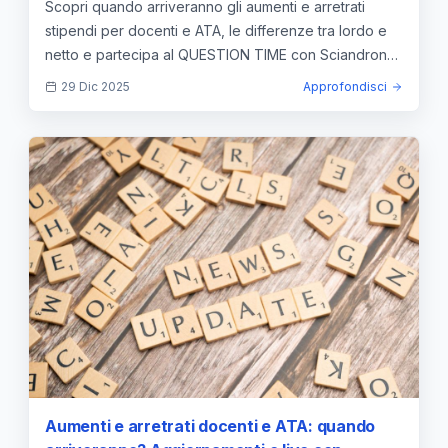
Scopri quando arriveranno gli aumenti e arretrati
Sciandrone (Uil Scuola Rua) LIVE Martedì 30
stipendi per docenti e ATA, le differenze tra lordo e
dicembre alle 15:00 — approfondimento e
netto e partecipa al QUESTION TIME con Sciandrone
guida
LIVE il 30/12 alle 15:00.
29 Dic 2025
Approfondisci
Aumenti e arretrati docenti e ATA: quando