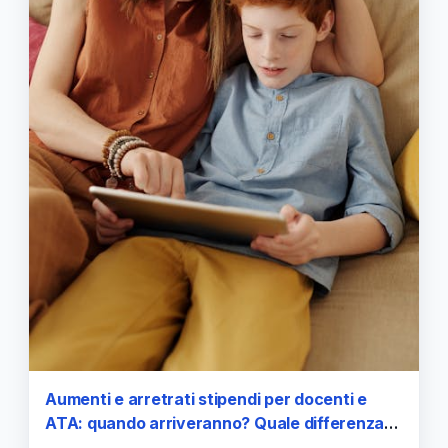
Aumenti e arretrati stipendi per docenti e
ATA: quando arriveranno? Quale differenza
tra lordo e netto? QUESTION TIME con