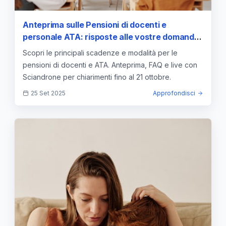
Anteprima sulle Pensioni di docenti e
personale ATA: risposte alle vostre domande
fino al 21 ottobre e QUESTION TIME con
Scopri le principali scadenze e modalità per le
Sciandrone in diretta
pensioni di docenti e ATA. Anteprima, FAQ e live con
Sciandrone per chiarimenti fino al 21 ottobre.
25 Set 2025
Approfondisci