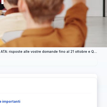
Anteprima sulle Pensioni di docenti e personale ATA: risposte alle vostre domande fino al 21 ottobre e QUESTION TIME con Sciandrone in diretta
e importanti