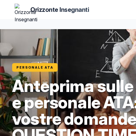
Orizzonte Insegnanti
PERSONALE ATA
Anteprima sulle 
e personale ATA:
vostre domande f
QUESTION TIME 