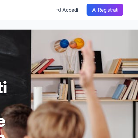
Accedi
Registrati
i
e
n