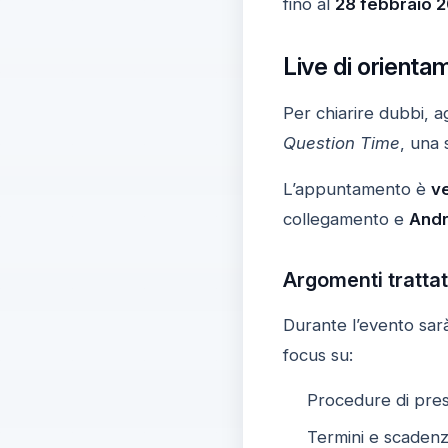
fino al
28 febbraio 
Live di orient
Per chiarire dubbi, a
Question Time
, una 
L’appuntamento è
ve
collegamento e
Andr
Argomenti tratta
Durante l’evento sarà
focus su:
Procedure di pre
Termini e scaden