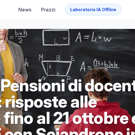
News
Prezzi
Laboratorio IA Offline
Pensioni di docent
 risposte alle
ino al 21 ottobre 
con Sciandrone i