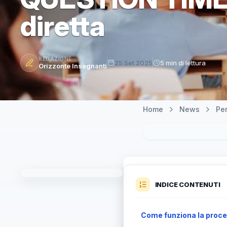
diretta
REDAZIONE
25 Set 2025
5 min di lettura
Orizzonte Insegnanti
Home
News
Pe
INDICE CONTENUTI
Come funziona la proce