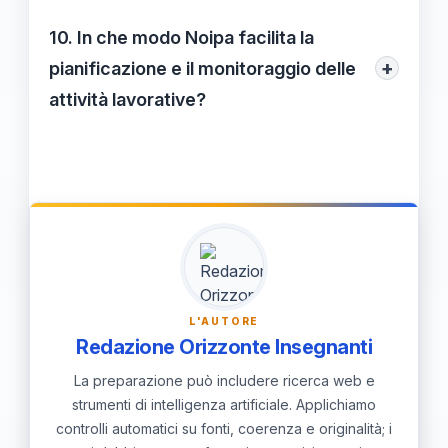
user-friendly, progettata per facilitare la
10. In che modo Noipa facilita la
navigazione anche per gli utenti con poca
+
pianificazione e il monitoraggio delle
esperienza tecnologica.
attività lavorative?
Tramite dashboard avanzate e strumenti
di analisi, Noipa permette agli utenti di
monitorare le loro informazioni in tempo
reale e di prendere decisioni informate.
L'AUTORE
Redazione Orizzonte Insegnanti
La preparazione può includere ricerca web e
strumenti di intelligenza artificiale. Applichiamo
controlli automatici su fonti, coerenza e originalità; i