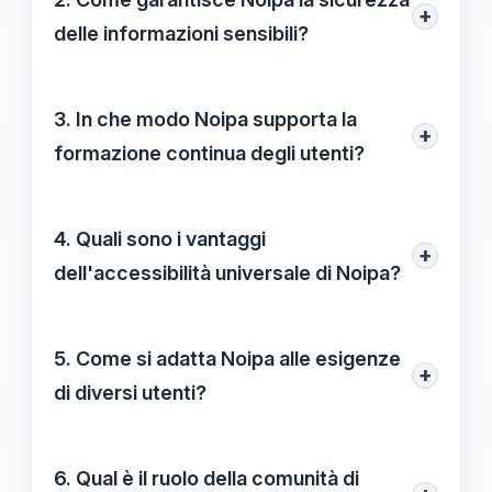
+
accedere ai servizi da qualsiasi
delle informazioni sensibili?
dispositivo, migliorando così l'interazione
Noipa utilizza avanzati sistemi di
e l'efficacia operativa.
crittografia e protocolli di sicurezza per
3. In che modo Noipa supporta la
+
proteggere i dati, assicurandosi che le
formazione continua degli utenti?
informazioni sensibili rimangano riservate
Noipa offre una gamma di
webinar
e
e al sicuro.
tutorial interattivi
per garantire che gli
4. Quali sono i vantaggi
+
utenti possano apprendere e rimanere
dell'accessibilità universale di Noipa?
aggiornati sulle funzionalità disponibili.
L'accessibilità universale consente agli
utenti di utilizzare Noipa su diversi
5. Come si adatta Noipa alle esigenze
+
dispositivi, il che promuove un approccio
di diversi utenti?
più pratico e dinamico nella gestione delle
Noipa fornisce funzionalità personalizzate
pratiche quotidiane.
per diversi profili professionali, da
6. Qual è il ruolo della comunità di