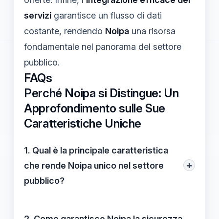
servizi
garantisce un flusso di dati
costante, rendendo
Noipa
una risorsa
fondamentale nel panorama del settore
pubblico.
FAQs
Perché Noipa si Distingue: Un
Approfondimento sulle Sue
Caratteristiche Uniche
1. Qual è la principale caratteristica
+
che rende Noipa unico nel settore
pubblico?
La principale caratteristica di Noipa è la
sua
flessibilità
, che consente agli utenti di
2. Come garantisce Noipa la sicurezza