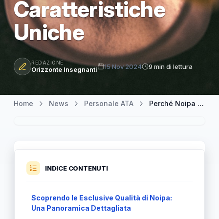
Caratteristiche
Uniche
REDAZIONE
15 Nov 2024
9 min di lettura
Orizzonte Insegnanti
Home
News
Personale ATA
Perché Noipa si Distingue: Un Approfondimento sulle Sue Caratteristiche Uniche
INDICE CONTENUTI
Scoprendo le Esclusive Qualità di Noipa:
Una Panoramica Dettagliata