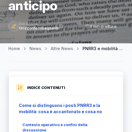
anticipo
REDAZIONE
02 Giu 2026
4 min di lettura
Orizzonte Insegnanti
Home
News
Altre News
PNRR3 e mobilità docenti: i posti per i vincitori non si accantonano in anticipo
INDICE CONTENUTI
Come si distinguono i posti PNRR3 e la
mobilità: cosa è accantonato e cosa no
Contesto operativo e confini della
discussione