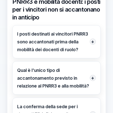
PNRR3 e mobilità docenti: i posti
per i vincitori non si accantonano
in anticipo
I posti destinati ai vincitori PNRR3
+
sono accantonati prima della
mobilità dei docenti di ruolo?
No. Il chiarimento del 28/05/2026
indica che non esiste alcun
Qual è l'unico tipo di
accantonamento specifico per i
+
accantonamento previsto in
vincitori PNRR3. L'unico
relazione al PNRR3 e alla mobilità?
accantonamento riguarda i docenti
L'unico accantonamento riguarda i
con nomina a tempo determinato
docenti TD finalizzata al ruolo; tali
La conferma della sede per i
finalizzata al ruolo, che devono
posti non possono essere usati per