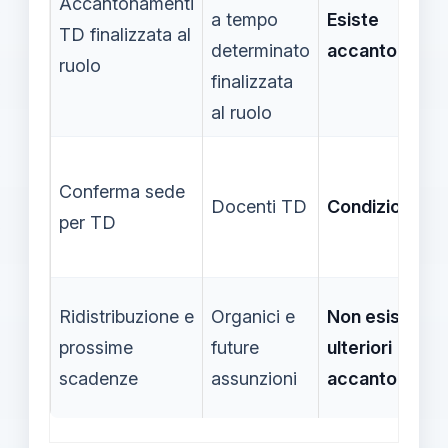
Accantonamenti
a tempo
Esiste
TD finalizzata al
determinato
accantoname
ruolo
finalizzata
al ruolo
Conferma sede
Docenti TD
Condizione
per TD
Ridistribuzione e
Organici e
Non esistono
prossime
future
ulteriori
scadenze
assunzioni
accantonamen