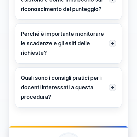
documentazione completa e
riconoscimento del punteggio?
rispettando le scadenze previste.
Le sentenze del TAR Lazio
riconoscono che il servizio civile e
Perché è importante monitorare
militare può qualificare ai fini del
+
le scadenze e gli esiti delle
punteggio, facilitando l'ottenimento
richieste?
dei 12 punti.
Per garantire un corretto
aggiornamento del punteggio e
Quali sono i consigli pratici per i
intervenire tempestivamente in caso
+
docenti interessati a questa
di problemi o ritardi, conservando
procedura?
tutte le comunicazioni.
Raccogliere tutta la documentazione
in anticipo, consultare un esperto
legale e seguire attentamente tutte le