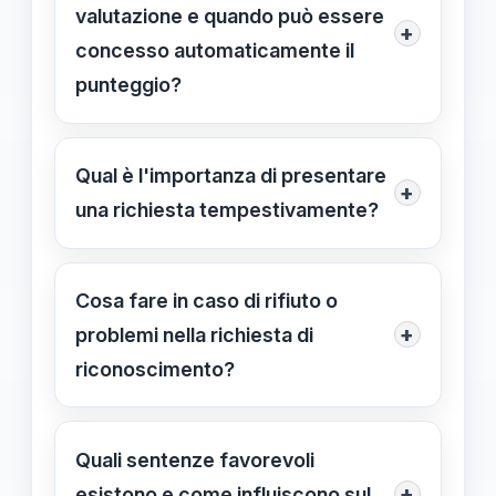
servizio militare o civile, attestazioni
valutazione e quando può essere
+
ufficiali e altre prove documentali
concesso automaticamente il
aggiornate.
punteggio?
Il sistema valuta la documentazione
inviata; in alcuni casi il
Qual è l'importanza di presentare
+
riconoscimento avviene
una richiesta tempestivamente?
automaticamente, mentre in altri
Rischi di perdere opportunità di
viene avviata una verifica con
migliorare il punteggio e di vedere
Cosa fare in caso di rifiuto o
possibilità di ricorso.
ritardate le eventuali approvazioni,
+
problemi nella richiesta di
riducendo l'efficacia della
riconoscimento?
candidatura.
È possibile presentare ricorso
amministrativo o giudiziario,
Quali sentenze favorevoli
supportando la richiesta con
+
esistono e come influiscono sul