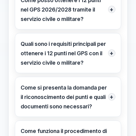
Come posso ottenere i 12 punti
+
nel GPS 2026/2028 tramite il
servizio civile o militare?
Devi presentare una richiesta ufficiale
allegando certificazioni e documenti
Quali sono i requisiti principali per
che attestino il servizio prestato,
+
ottenere i 12 punti nel GPS con il
seguendo le procedure previste dal
servizio civile o militare?
Ministero.
Il servizio deve essere documentato
correttamente tramite certificazioni
Come si presenta la domanda per
ufficiali e svolto volontariamente o
+
il riconoscimento dei punti e quali
per leva, senza obbligo di rapporto di
documenti sono necessari?
lavoro.
Si compila il modulo online del portale
dedicato allegando certificati di
Come funziona il procedimento di