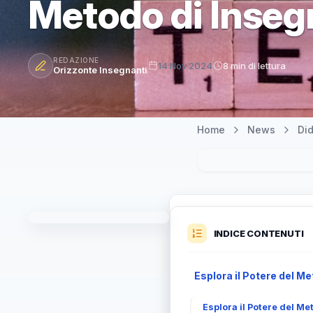
Metodo di Inse
REDAZIONE
14 Nov 2024
8 min di lettura
Orizzonte Insegnanti
Home
News
Did
INDICE CONTENUTI
Esplora il Potere del M
Esplora il Potere del M