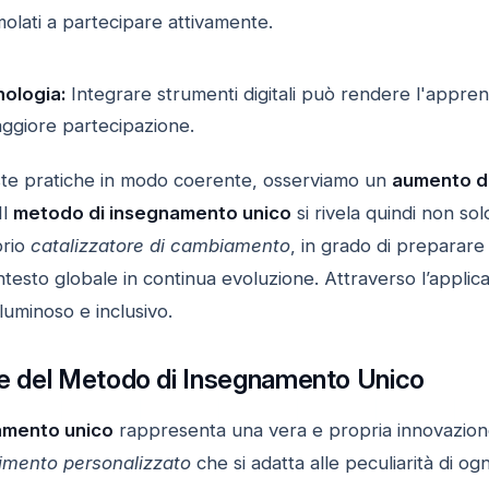
molati a partecipare attivamente.
nologia:
Integrare strumenti digitali può rendere l'appren
ggiore partecipazione.
e pratiche in modo coerente, osserviamo un
aumento de
Il
metodo di insegnamento unico
si rivela quindi non s
prio
catalizzatore di cambiamento
, in grado di preparare g
ntesto globale in continua evoluzione. Attraverso l’appli
luminoso e inclusivo.
ere del Metodo di Insegnamento Unico
amento unico
rappresenta una vera e propria innovazione
imento personalizzato
che si adatta alle peculiarità di og