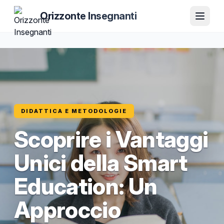
Orizzonte Insegnanti
DIDATTICA E METODOLOGIE
Scoprire i Vantaggi
Unici della Smart
Education: Un
Approccio