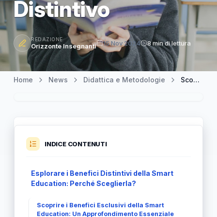
Distintivo
REDAZIONE
15 Nov 2024
8 min di lettura
Orizzonte Insegnanti
Home
News
Didattica e Metodologie
Scoprire i Vantaggi Unici della Smart Education: Un Approccio Distintivo
INDICE CONTENUTI
Esplorare i Benefici Distintivi della Smart
Education: Perché Sceglierla?
Scoprire i Benefici Esclusivi della Smart
Education: Un Approfondimento Essenziale