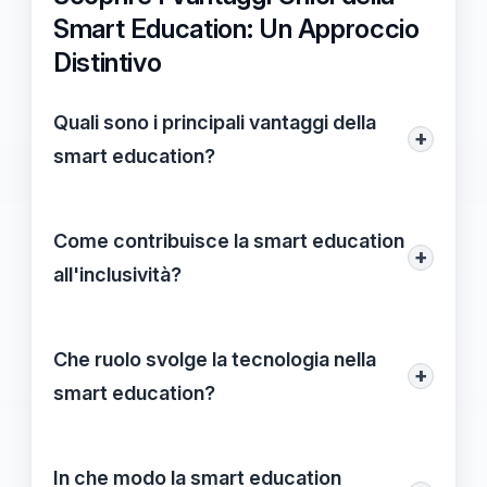
Smart Education: Un Approccio
Distintivo
Quali sono i principali vantaggi della
+
smart education?
I principali vantaggi della smart education
includono l'accessibilità universale, alti
Come contribuisce la smart education
+
livelli di engagement grazie all'uso della
all'inclusività?
tecnologia e una formazione professionale
La smart education crea un ambiente
continua per gli educatori.
educativo che si adatta alle diverse
Che ruolo svolge la tecnologia nella
+
esigenze degli studenti, assicurando che
smart education?
tutti possano partecipare attivamente
La tecnologia è fondamentale nella smart
senza barriere.
education, poiché essa integra strumenti
In che modo la smart education