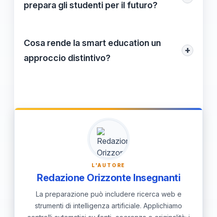
formazione continua per educatori e
prepara gli studenti per il futuro?
studenti per sfruttare appieno le
Preparando gli studenti a vivere e lavorare
potenzialità della smart education.
in un ambiente globale e interconnesso, gli
Cosa rende la smart education un
+
si offrono anche competenze critiche e
approccio distintivo?
sociali necessarie per affrontare le sfide
La sua capacità di adattarsi a diversi stili
future.
di apprendimento, combinata con
l'integrazione della tecnologia e l'accento
sulla collaborazione, la rende unica nel
panorama educativo attuale.
L'AUTORE
Redazione Orizzonte Insegnanti
La preparazione può includere ricerca web e
strumenti di intelligenza artificiale. Applichiamo