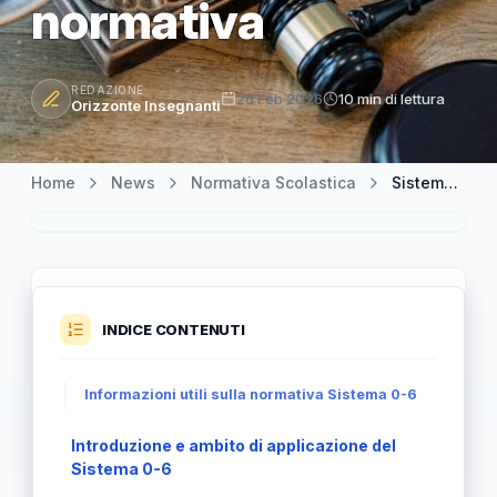
normativa
REDAZIONE
26 Feb 2026
10 min di lettura
Orizzonte Insegnanti
Home
News
Normativa Scolastica
Sistema 0-6: Novità dalla legge di Semplificazione e chiarimenti sulla normativa
INDICE CONTENUTI
Informazioni utili sulla normativa Sistema 0-6
Introduzione e ambito di applicazione del
Sistema 0-6