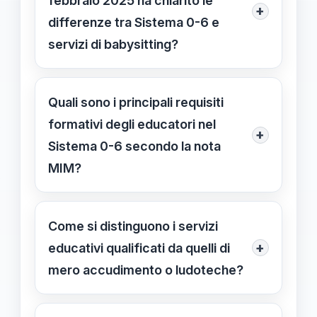
febbraio 2025 ha chiarito le
+
differenze tra Sistema 0-6 e
servizi di babysitting?
La nota MIM ha precisato che il
Sistema 0-6 riguarda servizi educativi
Quali sono i principali requisiti
riconosciuti e normati, mentre il
formativi degli educatori nel
+
babysitting è un'attività di assistenza
Sistema 0-6 secondo la nota
informale e temporanea, senza
MIM?
requisiti pedagogici.
Gli educatori devono possedere titoli
come laurea in Scienze
Come si distinguono i servizi
dell’Educazione, in Scienze della
+
educativi qualificati da quelli di
Formazione Primaria o qualifiche
mero accudimento o ludoteche?
autorizzate regionalmente prima del
I servizi educativi prevedono un
31/05/2017, con l'inclusione