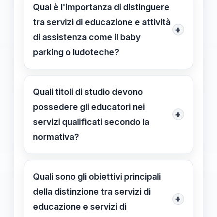
progetto pedagogico con ambienti e
Qual è l'importanza di distinguere
dell’iscrizione all’albo professionale
attività strutturate, mentre quelli di
tra servizi di educazione e attività
previsto dalla legge n. 55/2024.
+
mero accudimento e ludoteche si
di assistenza come il baby
limitano all’assistenza o a attività
parking o ludoteche?
ricreative non regolamentate nelle
Questa distinzione permette di
norme del Sistema 0-6.
indirizzare le risorse pubbliche verso
Quali titoli di studio devono
servizi che contribuiscono allo
possedere gli educatori nei
+
sviluppo educativo, mantenendo
servizi qualificati secondo la
standard qualitativi elevati e
normativa?
regolamentati.
Gli educatori devono avere laurea in
Scienze dell’Educazione o in Scienze
Quali sono gli obiettivi principali
della Formazione Primaria, anche con
della distinzione tra servizi di
+
specializzazione, o qualifiche
educazione e servizi di