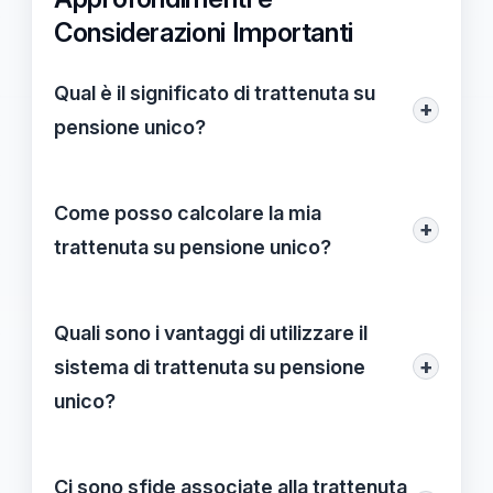
Considerazioni Importanti
Qual è il significato di trattenuta su
+
pensione unico?
La trattenuta su pensione unico si riferisce
a un sistema semplificato per la gestione
Come posso calcolare la mia
+
delle trattenute fiscali sui redditi
trattenuta su pensione unico?
pensionistici, consentendo una tassazione
Per calcolare la trattenuta, è essenziale
più trasparente e diretta, utile per una
avere una chiara comprensione del proprio
Quali sono i vantaggi di utilizzare il
corretta pianificazione fiscale.
reddito annuale e delle aliquote fiscali
+
sistema di trattenuta su pensione
applicabili, permettendo così di
unico?
determinare la giusta percentuale da
I vantaggi includono maggiore
trattenere.
trasparenza nelle trattenute fiscali,
Ci sono sfide associate alla trattenuta