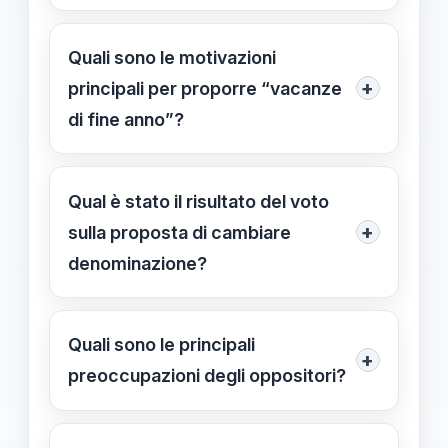
Critici affermano che questa modifica
rappresenta un impoverimento
Quali sono le motivazioni
culturale e rischia di cancellare
+
principali per proporre “vacanze
tradizioni radicate nella memoria
di fine anno”?
collettiva francese.
L’obiettivo è promuovere inclusività e
rispetto delle diverse tradizioni
Qual è stato il risultato del voto
culturali e religiose, favorendo la
+
sulla proposta di cambiare
tolleranza.
denominazione?
L’emendamento ha ottenuto 44 voti
favorevoli e 7 contrari, con la
Quali sono le principali
+
posizione decisiva della FCPE a
preoccupazioni degli oppositori?
sostegno della denominazione
Gli oppositori temono un
“vacanze di fine anno”.
impoverimento delle tradizioni,