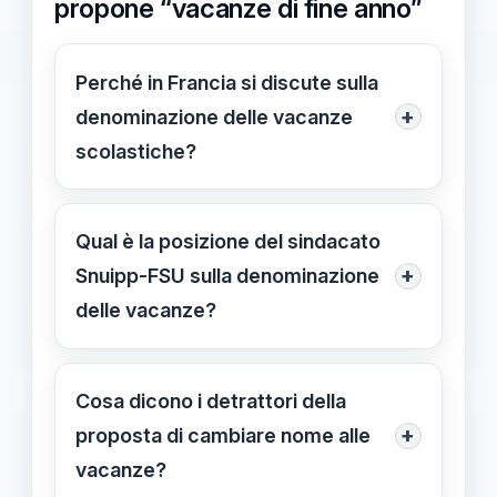
propone “vacanze di fine anno”
Perché in Francia si discute sulla
+
denominazione delle vacanze
scolastiche?
Per motivi di laicità e rispetto delle
tradizioni, alcuni propongono di
Qual è la posizione del sindacato
chiamarle “vacanze di fine anno”
+
Snuipp-FSU sulla denominazione
invece di “vacanze di Natale”,
delle vacanze?
suscitando reazioni contrastanti.
Il sindacato Snuipp-FSU sostiene che
usare “vacanze di fine anno”
Cosa dicono i detrattori della
favorisca la laicità e l'inclusività,
+
proposta di cambiare nome alle
eliminando riferimenti religiosi nella
vacanze?
denominazione.