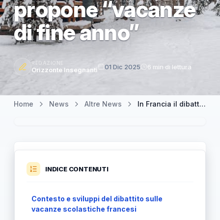
propone “vacanze
di fine anno”
REDAZIONE
01 Dic 2025
6 min di lettura
Orizzonte Insegnanti
Home
News
Altre News
In Francia il dibattito sulle vacanze natalizie: il sindacato propone “vacanze di fine anno”
INDICE CONTENUTI
Contesto e sviluppi del dibattito sulle
vacanze scolastiche francesi