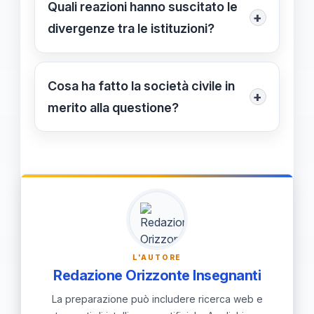
Quali reazioni hanno suscitato le
+
perdita di identità culturale e di un
divergenze tra le istituzioni?
patrimonio condiviso legato alle
Sintetizzano uno spaccamento tra chi
festività natalizie.
desidera preservare le radici culturali
Cosa ha fatto la società civile in
+
e chi propone un linguaggio più
merito alla questione?
inclusivo e moderno.
Il sindacato studentesco UNI ha
raccolto oltre 20.000 firme contro la
proposta, mentre l’Associazione di
genitori APEL ha difeso le
denominazioni tradizionali come parte
del patrimonio laico nazionale.
L'AUTORE
Redazione Orizzonte Insegnanti
La preparazione può includere ricerca web e