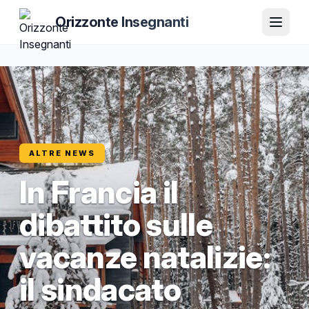
Orizzonte Insegnanti
ALTRE NEWS
In Francia il
dibattito sulle
vacanze natalizie:
il sindacato