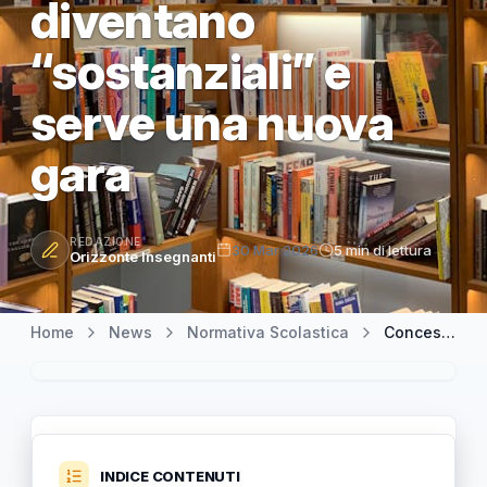
diventano
“sostanziali” e
serve una nuova
gara
REDAZIONE
30 Mar 2026
5 min di lettura
Orizzonte Insegnanti
Home
News
Normativa Scolastica
Concessioni pubbliche: ANAC indica quando le modifiche diventano “sostanziali” e serve una nuova gara
INDICE CONTENUTI