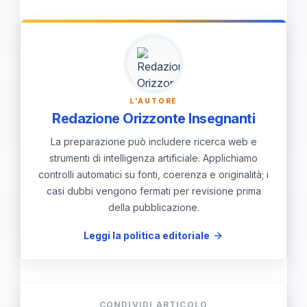
restrittivo, non toccano elementi
essenziali e richiedono un atto
motivato senza cambiare il perimetro;
le sostanziali richiedono una nuova
gara. ANAC invita a valutare clausole,
L'AUTORE
rischio operativo e perimetro
Redazione Orizzonte Insegnanti
dell’intervento.
La preparazione può includere ricerca web e
strumenti di intelligenza artificiale. Applichiamo
controlli automatici su fonti, coerenza e originalità; i
casi dubbi vengono fermati per revisione prima
della pubblicazione.
Leggi la politica editoriale
CONDIVIDI ARTICOLO