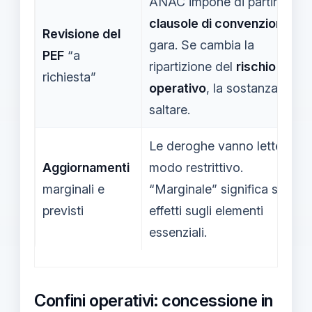
ANAC impone di partire da
clausole di convenzione
e
Revisione del
gara. Se cambia la
PEF
“a
ripartizione del
rischio
richiesta”
operativo
, la sostanza può
saltare.
Le deroghe vanno lette in
Aggiornamenti
modo restrittivo.
marginali e
“Marginale” significa senza
previsti
effetti sugli elementi
essenziali.
Confini operativi: concessione in