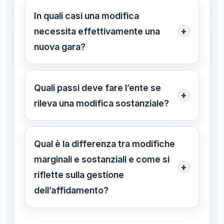
essenziali dell’affidamento,
In quali casi una modifica
sull’equilibrio economico-finanziario o
+
necessita effettivamente una
sulla base concorrenziale richiedono
nuova gara?
una nuova gara; si escludono
Se l’intervento estende l’oggetto in
aggiustamenti in corso d’opera.
modo rilevante, altera l’equilibrio
Quali passi deve fare l’ente se
+
economico-finanziario o modifica gli
rileva una modifica sostanziale?
elementi premianti, la modifica è
Avviare una nuova procedura di
considerata sostanziale e richiede
affidamento, motivando l’esigenza; se
Qual è la differenza tra modifiche
una nuova procedura di affidamento.
la modifica è ammessa marginale,
marginali e sostanziali e come si
+
aggiornare gli atti senza cambiare
riflette sulla gestione
l’assetto essenziale e verbalizzare i
dell’affidamento?
passaggi.
Le modifiche marginali, lette in modo