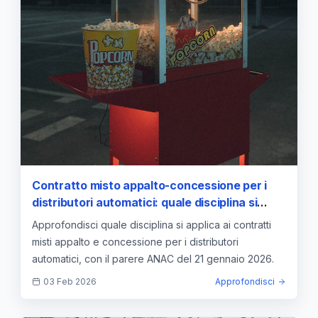
Contratto misto appalto-concessione per i
distributori automatici: quale disciplina si
applica. Il parere Anac — approfondimento e
Approfondisci quale disciplina si applica ai contratti
guida
misti appalto e concessione per i distributori
automatici, con il parere ANAC del 21 gennaio 2026.
03 Feb 2026
Approfondisci