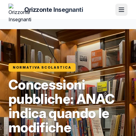
Orizzonte Insegnanti
NORMATIVA SCOLASTICA
Concessioni
pubbliche: ANAC
indica quando le
modifiche