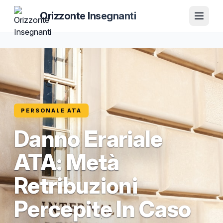
Orizzonte Insegnanti
PERSONALE ATA
Danno Erariale
ATA: Metà
Retribuzioni
Percepite In Caso