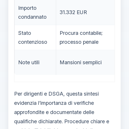
Importo
31.332 EUR
In
condannato
Stato
Procura contabile;
Fa
contenzioso
processo penale
N
Note utili
Mansioni semplici
sp
Per dirigenti e DSGA, questa sintesi
evidenzia l’importanza di verifiche
approfondite e documentate delle
qualifiche dichiarate. Procedure chiare e