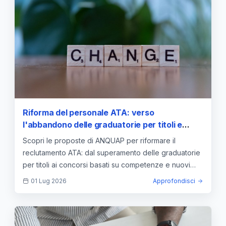
Riforma del personale ATA: verso
l'abbandono delle graduatorie per titoli e
l'introduzione di concorsi basati sulle
Scopri le proposte di ANQUAP per riformare il
competenze
reclutamento ATA: dal superamento delle graduatorie
per titoli ai concorsi basati su competenze e nuovi
posti DSGA.
01 Lug 2026
Approfondisci