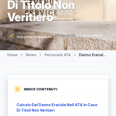
Di Titolo Non
Veritiero
REDAZIONE
07 Apr 2026
3 min di lettura
Orizzonte Insegnanti
Home
News
Personale ATA
Danno Erariale ATA: Metà Retribuzioni Percepite In Caso Di Titolo Non Veritiero
INDICE CONTENUTI
Calcolo Del Danno Erariale Nell ATA In Caso
Di Titoli Non Veritieri