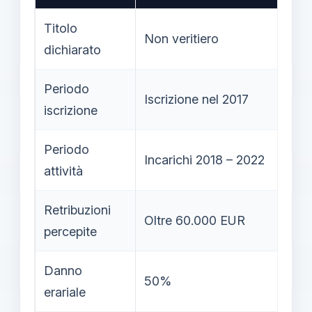
Titolo
Pr
Non veritiero
dichiarato
co
Periodo
Iscrizione nel 2017
G
iscrizione
Periodo
Incarichi 2018 – 2022
C
attività
Retribuzioni
Oltre 60.000 EUR
percepite
Danno
Re
50%
erariale
i