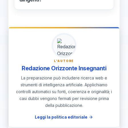
Elemento: Titolo dichiarato non
veritiero; Periodo iscrizione: 2017;
Periodo attività: 2018–2022;
Retribuzioni percepite: oltre 60.000
EUR; Danno erariale: 50%; Importo
condannato: 31.332 EUR.
L'AUTORE
Redazione Orizzonte Insegnanti
La preparazione può includere ricerca web e
strumenti di intelligenza artificiale. Applichiamo
controlli automatici su fonti, coerenza e originalità; i
casi dubbi vengono fermati per revisione prima
della pubblicazione.
Leggi la politica editoriale