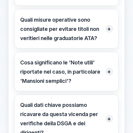
La Procura contabile fissa il danno al
50% delle retribuzioni indebitamente
Quali misure operative sono
percepite; in questa vicenda si
+
consigliate per evitare titoli non
riferisce a oltre 60.000 EUR percepiti
veritieri nelle graduatorie ATA?
tra 2018 e 2022, con condanna di
Verifiche puntali dei titoli dichiarati,
31.332 EUR più interessi e spese.
documentazione affidabile e archivi
Cosa significano le 'Note utili'
ordinati; definire procedure chiare e
+
riportate nel caso, in particolare
controlli periodici per ridurre
'Mansioni semplici'?
incongruenze e contenziosi.
Le note utili indicano che le mansioni
erano di base e non richiedevano
Quali dati chiave possiamo
competenze specialistiche; questa
ricavare da questa vicenda per
+
caratteristica descrive la funzione
verifiche della DSGA e dei
svolta nel contesto esaminato.
dirigenti?