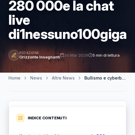
280 000e la chat
live
di1nessuno100giga
REDAZIONE
30 Mar 2026
5 min di lettura
Orizzonte Insegnanti
Home
News
Altre News
Bullismo e cyberbullismo in Sicilia: contatta il numero verde800 280 000e la chat live di1nessuno100giga
INDICE CONTENUTI