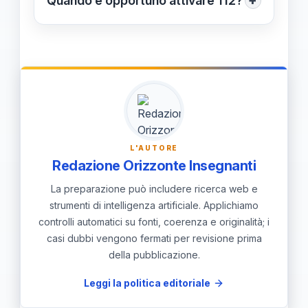
+
Quando è opportuno attivare 112?
utilizzare la chat live, raccogliere dati
Chiama 112 per minori in pericolo
essenziali, conservare prove,
immediato. Per bullismo e
proteggere la privacy e coinvolgere
cyberbullismo con ricadute
scuola e famiglia, tenendo traccia
scolastiche o online, usa la helpline e
degli interventi.
le procedure della scuola per un
intervento mirato.
L'AUTORE
Redazione Orizzonte Insegnanti
La preparazione può includere ricerca web e
strumenti di intelligenza artificiale. Applichiamo
controlli automatici su fonti, coerenza e originalità; i
casi dubbi vengono fermati per revisione prima
della pubblicazione.
Leggi la politica editoriale