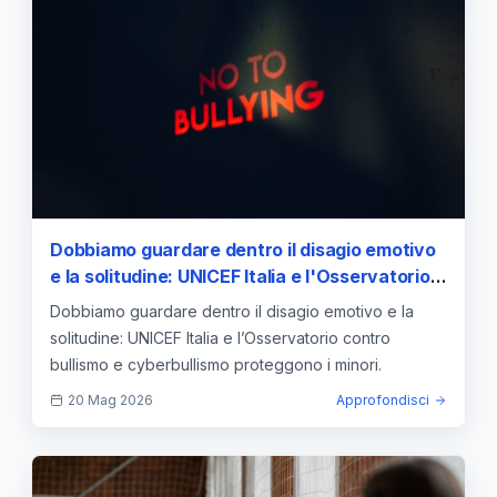
Dobbiamo guardare dentro il disagio emotivo
e la solitudine: UNICEF Italia e l'Osservatorio
contro bullismo e cyberbullismo insieme
Dobbiamo guardare dentro il disagio emotivo e la
solitudine: UNICEF Italia e l’Osservatorio contro
bullismo e cyberbullismo proteggono i minori.
20 Mag 2026
Approfondisci