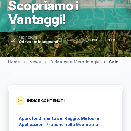
Scopriamo i
Vantaggi!
REDAZIONE
16 Nov 2024
9 min di lettura
Orizzonte Insegnanti
Home
News
Didattica e Metodologie
Calcolo e Importanza del Raggio di una Circonferenza: Scopriamo i Vantaggi!
INDICE CONTENUTI
Approfondimento sul Raggio: Metodi e
Applicazioni Pratiche nella Geometria