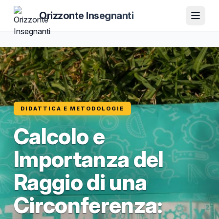
Orizzonte Insegnanti
DIDATTICA E METODOLOGIE
Calcolo e
Importanza del
Raggio di una
Circonferenza: