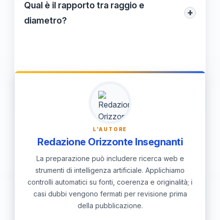
utilizziamo la formula A = 𝜋R², dove R è il
Qual è il rapporto tra raggio e
derivare il raggio da altre grandezze.
+
raggio. Questa formula mette in relazione
diametro?
l'area del cerchio con il quadrato del suo
Il diametro è il doppio del raggio, pertanto
raggio, dimostrando quanto siano
possiamo dire che D = 2R. Questo
interconnessi questi due concetti
rapporto è fondamentale per comprendere
geometrici.
le relazioni tra le diverse misure di una
circonferenza e per facilitare i calcoli
geometrici.
L'AUTORE
Redazione Orizzonte Insegnanti
La preparazione può includere ricerca web e
strumenti di intelligenza artificiale. Applichiamo
controlli automatici su fonti, coerenza e originalità; i
casi dubbi vengono fermati per revisione prima
della pubblicazione.