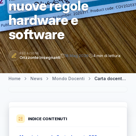
nuove regole
hardware e
software
REDAZIONE
18 Mag 2026
4 min di lettura
Orizzonte Insegnanti
Home
News
Mondo Docenti
Carta docente 383 euro 2025/26: come gestire le somme residue e le nuove regole hardware e software
INDICE CONTENUTI