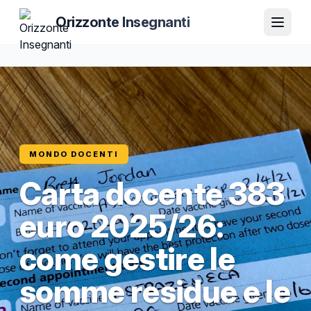
Orizzonte Insegnanti
MONDO DOCENTI
Carta docente 383
euro 2025/26:
come gestire le
somme residue e le