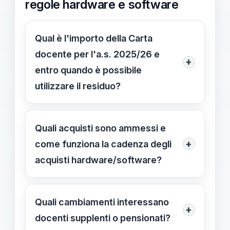
regole hardware e software
Qual è l'importo della Carta
docente per l'a.s. 2025/26 e
+
entro quando è possibile
utilizzare il residuo?
L'importo è di 383 euro. Il residuo può
essere utilizzato anche nell’a.s.
Quali acquisti sono ammessi e
2026/27 se non speso entro il
+
come funziona la cadenza degli
31/08/2026.
acquisti hardware/software?
Hardware e software possono essere
acquistati solo nella prima erogazione
Quali cambiamenti interessano
+
e poi con cadenza quadriennale.
docenti supplenti o pensionati?