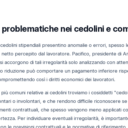
i problematiche nei cedolini e co
edolini stipendiali presentino anomalie o errori, spesso l
 netto percepito dal lavoratore. Pacifico, presidente di An
 si accorgono di tali irregolarità solo analizzando con a
oro riduzione può comportare un pagamento inferiore rispe
mpromettendo così i diritti economici dei lavoratori.
più comuni relative ai cedolini troviamo i cosiddetti "ced
ntari o involontari, e che rendono difficile riconoscere se 
menti contrattuali, che spesso vengono meno applicati corr
ertezza. Per individuare eventuali irregolarità, è importan
con le previsioni contrattuali e le normative di riferiment