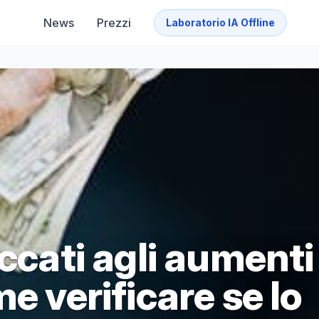
News
Prezzi
Laboratorio IA Offline
occati agli aumenti
e verificare se lo