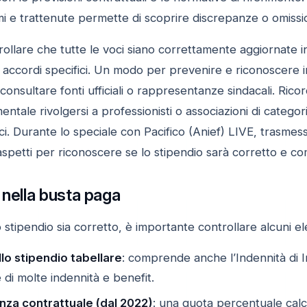
i e trattenute permette di scoprire discrepanze o omissio
ollare che tutte le voci siano correttamente aggiornate in ba
accordi specifici. Un modo per prevenire e riconoscere irr
 consultare fonti ufficiali o rappresentanze sindacali. Rico
entale rivolgersi a professionisti o associazioni di categor
ici. Durante lo speciale con Pacifico (Anief) LIVE, trasme
 aspetti per riconoscere se lo stipendio sarà corretto e co
 nella busta paga
o stipendio sia corretto, è importante controllare alcuni e
lo stipendio tabellare
: comprende anche l’Indennità di 
e di molte indennità e benefit.
nza contrattuale (dal 2022)
: una quota percentuale calc