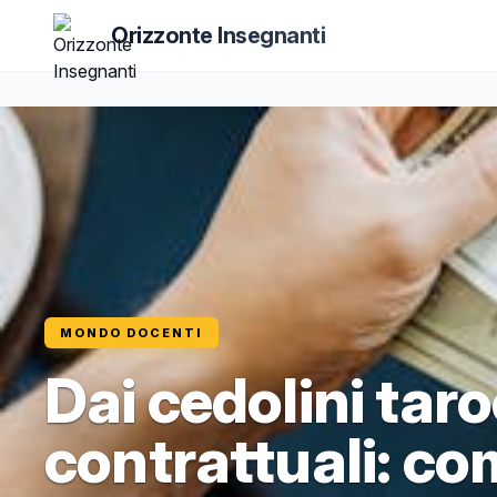
Orizzonte Insegnanti
MONDO DOCENTI
Dai cedolini tar
contrattuali: com