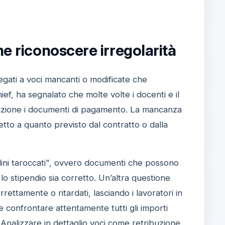
me riconoscere irregolarità
egati a voci mancanti o modificate che
ief, ha segnalato che molte volte i docenti e il
ttenzione i documenti di pagamento. La mancanza
tto a quanto previsto dal contratto o dalla
olini taroccati", ovvero documenti che possono
lo stipendio sia corretto. Un’altra questione
ettamente o ritardati, lasciando i lavoratori in
te confrontare attentamente tutti gli importi
o. Analizzare in dettaglio voci come retribuzione