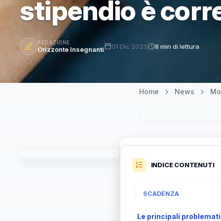
stipendio è corr
REDAZIONE
01 Dic 2025
8 min di lettura
Orizzonte Insegnanti
Home
News
Mo
INDICE CONTENUTI
SCADENZA
Le principali problemat