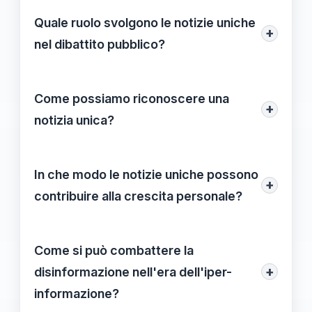
sovrabbondanza di informazioni
Quale ruolo svolgono le notizie uniche
+
disponibili, che può rendere difficile
nel dibattito pubblico?
discernere quali notizie siano significative
Le notizie uniche fungono da catalizzatori
e rilevanti.
per discussioni più profonde su temi
Come possiamo riconoscere una
+
cruciali, spesso mettendo in luce questioni
notizia unica?
trascurate dai media mainstream.
Riconoscere una notizia unica implica
saper valutare la sua originalità, la
In che modo le notizie uniche possono
+
profondità del contenuto e l'impatto
contribuire alla crescita personale?
potenziale sull'opinione pubblica o sulle
Le notizie uniche stimolano il pensiero
scelte sociali.
critico, incoraggiando a riflettere su
Come si può combattere la
questioni complesse e a esaminare
+
disinformazione nell'era dell'iper-
diverse prospettive, contribuendo così alla
informazione?