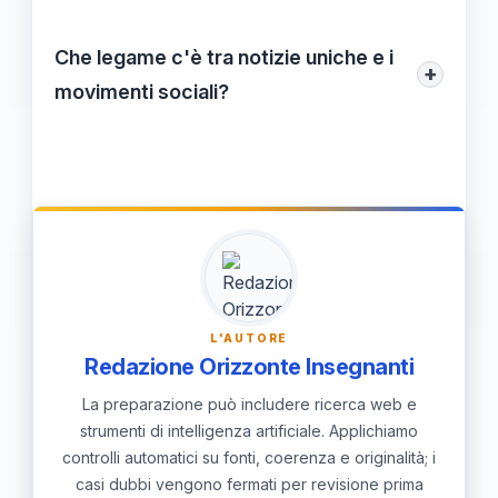
crescita intellettuale.
Combattere la disinformazione richiede
un'analisi critica delle fonti e l'impegno nel
Che legame c'è tra notizie uniche e i
+
confrontarsi con informazioni di qualità e
movimenti sociali?
verificate.
Le notizie uniche possono mettere in
evidenza le ingiustizie e le lotte dei
movimenti sociali, contribuendo a
mobilitare l'opinione pubblica e a generare
cambiamento sociale.
L'AUTORE
Redazione Orizzonte Insegnanti
La preparazione può includere ricerca web e
strumenti di intelligenza artificiale. Applichiamo
controlli automatici su fonti, coerenza e originalità; i
casi dubbi vengono fermati per revisione prima