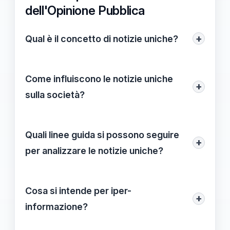
dell'Opinione Pubblica
+
Qual è il concetto di notizie uniche?
Le notizie uniche sono eventi o
informazioni distintive che si discostano
Come influiscono le notizie uniche
+
dalla quotidianità e che possono
sulla società?
influenzare significativamente l'opinione
Le notizie uniche stimolano il dibattito
pubblica e le decisioni sociali.
pubblico e influenzano le scelte dei
Quali linee guida si possono seguire
+
cittadini, contribuendo così a una
per analizzare le notizie uniche?
maggiore consapevolezza sociale e
È utile riconoscere i fattori chiave,
politica.
analizzare le connessioni e adottare
Cosa si intende per iper-
+
un'attitudine flessibile rispetto
informazione?
all'importanza delle notizie.
L'iper-informazione si riferisce alla