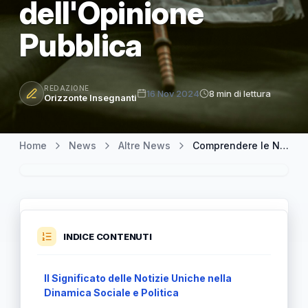
dell'Opinione
Pubblica
REDAZIONE
16 Nov 2024
8 min di lettura
Orizzonte Insegnanti
Home
News
Altre News
Comprendere le Notizie Uniche: Il Loro Impatto sulla Formazione dell'Opinione Pubblica
INDICE CONTENUTI
Il Significato delle Notizie Uniche nella
Dinamica Sociale e Politica