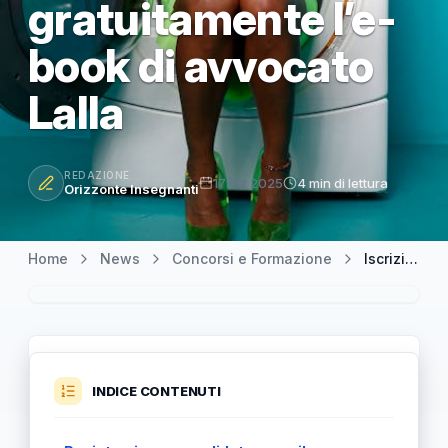
gratuitamente l’e-
book di avvocato
Lalla
REDAZIONE
17 Ott 2025
4 min di lettura
Orizzonte Insegnanti
Home
News
Concorsi e Formazione
Iscrizioni aperte al Concorso Docenti PNRR3: Come scaricare gratuitamente l’e-book di avvocato Lalla
INDICE CONTENUTI