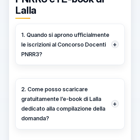
Lalla
1. Quando si aprono ufficialmente
+
le iscrizioni al Concorso Docenti
PNRR3?
Le iscrizioni al Concorso Docenti
PNRR3 sono ufficialmente aperte fino
alle ore 23:59 del 29 ottobre 2025,
2. Come posso scaricare
come comunicato dal Ministero
gratuitamente l’e-book di Lalla
+
dell’Istruzione sul portale INPA.
dedicato alla compilazione della
domanda?
Basta compilare il semplice form di