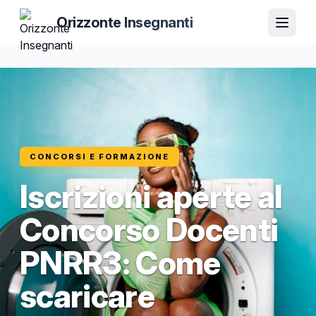
Orizzonte Insegnanti
CONCORSI E FORMAZIONE
Iscrizioni aperte al
Concorso Docenti
PNRR3: Come
scaricare