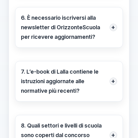
approfondito.
online, disponibile sul sito di Lalla, si
potrà scaricare immediatamente l’e-
6. È necessario iscriversi alla
book senza costi e senza bisogno di
+
newsletter di OrizzonteScuola
registrazioni complesse.
per ricevere aggiornamenti?
Sì, iscriversi alla newsletter di
OrizzonteScuola permette di ricevere
aggiornamenti tempestivi sulle
7. L’e-book di Lalla contiene le
procedure concorsuali PNRR3 e altre
+
istruzioni aggiornate alle
novità dal mondo della scuola
normative più recenti?
direttamente via email.
Assolutamente sì. L’e-book è stato
aggiornato alle ultime normative
vigenti, garantendo ai candidati le
8. Quali settori e livelli di scuola
informazioni più recenti e affidabili per
+
sono coperti dal concorso