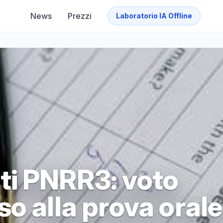
News
Prezzi
Laboratorio IA Offline
ti PNRR3: voto
o alla prova orale