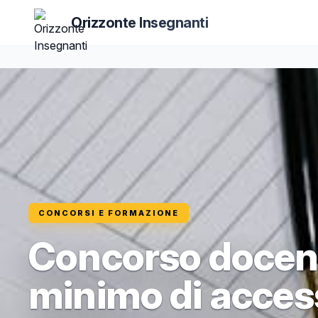
Orizzonte Insegnanti
CONCORSI E FORMAZIONE
Concorso docen
minimo di access