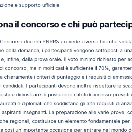
zione e supporto ufficiale
na il concorso e chi può parteci
 Concorso docenti PNRR3 prevede diverse fasi che valutan
e della domanda, i partecipanti vengono sottoposti a una
e, infine, dalla prova orale. Il voto minimo richiesto per a
 di concorso, ma in molti casi è sufficiente il 70%, garant
a chiaramente i criteri di punteggio e i requisiti di ammiss
 i candidati. I partecipanti devono inoltre rispettare le sc
sta e dimostrare di possedere i titoli di accesso previsti 
laureati e diplomati che soddisfano gli altri requisiti di a
i aspiranti insegnanti. La preparazione alle varie prove,
fiche regionali, costituisce un elemento fondamentale per a
a così un'importante occasione per entrare nel mondo d