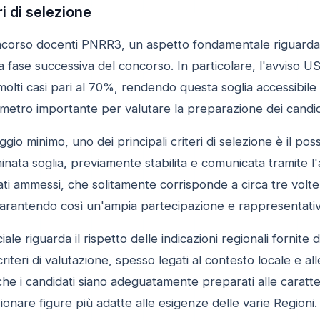
ri di selezione
orso docenti PNRR3, un aspetto fondamentale riguarda i cr
a fase successiva del concorso. In particolare, l'avviso U
 molti casi pari al 70%, rendendo questa soglia accessibile
tro importante per valutare la preparazione dei candidati
gio minimo, uno dei principali criteri di selezione è il p
ata soglia, previamente stabilita e comunicata tramite l'av
ati ammessi, che solitamente corrisponde a circa tre volte 
garantendo così un'ampia partecipazione e rappresentativ
ale riguarda il rispetto delle indicazioni regionali fornite
 criteri di valutazione, spesso legati al contesto locale e all
che i candidati siano adeguatamente preparati alle caratter
onare figure più adatte alle esigenze delle varie Regioni.