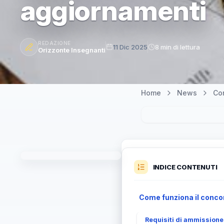
aggiornamenti
REDAZIONE
11 Dic 2025
8 min di lettura
Orizzonte Insegnanti
Home
News
Co
INDICE CONTENUTI
Come funziona il concor
Requisiti di ammissione