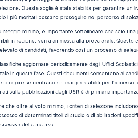
elezione. Questa soglia è stata stabilita per garantire un l
lo i più meritati possano proseguire nel percorso di sele
 punteggio minimo, è importante sottolineare che solo una p
bili in regione, verrà ammessa alla prova orale. Questo cri
elevato di candidati, favorendo così un processo di selez
lassifiche aggiornate periodicamente dagli Uffici Scolast
e in questa fase. Questi documenti consentono ai candidat
 e di capire se rientrano nei margini stabiliti per l'accesso
ti sulle pubblicazioni degli USR è di primaria importanza 
are che oltre al voto minimo, i criteri di selezione includono
sesso di determinati titoli di studio o di abilitazioni spec
uccessiva del concorso.