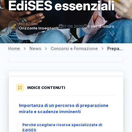
EdiSES essenziali
REDAZIONE
17 Ott 2025
6 min di lettura
Orizzonte Insegnanti
Home
News
Concorsi e Formazione
Preparati al meglio per il Concorso PNRR3: tutte le risorse di studio EdiSES essenziali
INDICE CONTENUTI
Importanza di un percorso di preparazione
mirato e scadenze imminenti
Perché scegliere risorse specializzate di
EdiSES