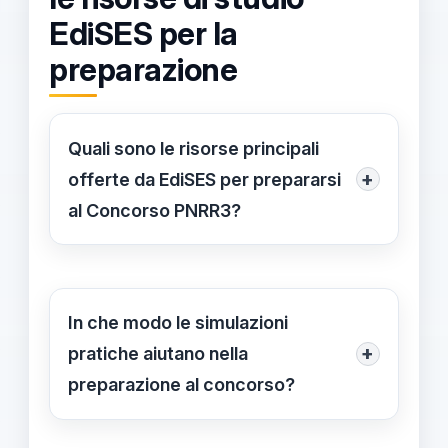
EdiSES per la
preparazione
Quali sono le risorse principali
+
offerte da EdiSES per prepararsi
al Concorso PNRR3?
EdiSES propone il volume
Concorso
Scuola PNRR3 Facile
, caratterizzato
da una struttura semplice, mappe
In che modo le simulazioni
concettuali, tabelle e sintesi. La
+
pratiche aiutano nella
risorsa è organizzata per aree
preparazione al concorso?
tematiche specifiche, suddivisa in
Le simulazioni pratiche consentono di
cinque parti principali che coprono