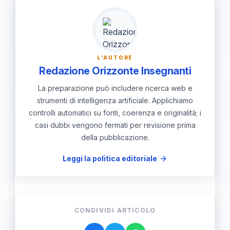
in modo organico, ridurre le
partecipazione alle simulazioni aiuta a
possibilità di lasciare lacune e
perfezionare il metodo di studio e a
aumentare la fiducia nelle proprie
personalizzare il percorso in base alle
capacità. Questa strategia porta a un
proprie esigenze.
L'AUTORE
miglior rendimento durante la prova,
Redazione Orizzonte Insegnanti
consentendo di rispondere con
La preparazione può includere ricerca web e
maggiore calma e precisione ai
strumenti di intelligenza artificiale. Applichiamo
controlli automatici su fonti, coerenza e originalità; i
quesiti, migliorando così le chance di
casi dubbi vengono fermati per revisione prima
superare con successo il concorso.
della pubblicazione.
Leggi la politica editoriale
CONDIVIDI ARTICOLO