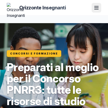
Orizzonte Insegnanti
CONCORSI E FORMAZIONE
Preparati al meglio
per il Concorso
PNRR3: tutte le
risorse di studio