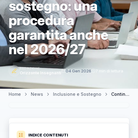
sostegno: una
procedura
garantita anche
nel 2026/27
REDAZIONE
04 Gen 2026
7 min di lettura
Orizzonte Insegnanti
Home
News
Inclusione e Sostegno
Continuità didattica e conferma del docente di sostegno: una procedura garantita anche nel 2026/27
INDICE CONTENUTI