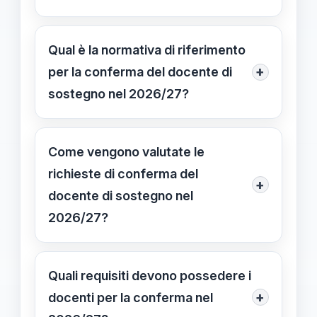
Sì, la procedura di conferma del
docente di sostegno è prevista anche
Qual è la normativa di riferimento
per l’anno scolastico 2026/27, per
+
per la conferma del docente di
garantire continuità e stabilità ai
sostegno nel 2026/27?
sostegni degli studenti con disabilità.
La procedura si basa sull’articolo 13
dell’ordinanza ministeriale e le norme
Come vengono valutate le
vigenti sono soggette a
richieste di conferma del
+
aggiornamenti annuali secondo le
docente di sostegno nel
disposizioni del Ministero
2026/27?
dell’Istruzione.
Le richieste sono valutate dalle
commissioni scolastiche sulla base
Quali requisiti devono possedere i
delle esigenze pedagogiche, delle
+
docenti per la conferma nel
certificazioni e delle indicazioni del