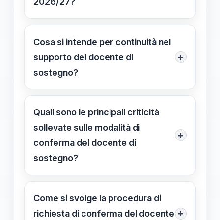
2026/27?
Piano Educativo Individualizzato
È necessario avere una posizione in
(PEI).
graduatoria di istituto, l’abilitazione
Cosa si intende per continuità nel
specifica, e certificazioni che
+
supporto del docente di
attestano le necessità di continuità
sostegno?
del sostegno.
Per continuità si intende la conferma
del docente assegnato all’alunno per
Quali sono le principali criticità
più anni, assicurando stabilità
sollevate sulle modalità di
+
educativa e relazionale nel percorso
conferma del docente di
scolastico.
sostegno?
Le criticità riguardano la trasparenza,
il rischio di influenze esterne e la
Come si svolge la procedura di
necessità di criteri oggettivi per tutte
+
richiesta di conferma del docente