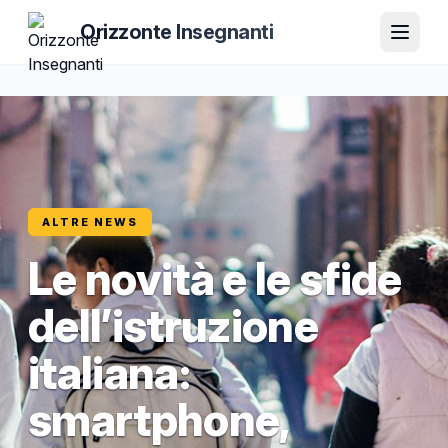
Orizzonte Insegnanti
ALTRE NEWS
Le novità e le sfide
dell’istruzione
italiana:
smartphone,