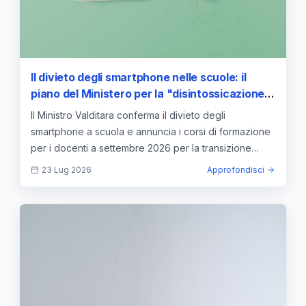
Il divieto degli smartphone nelle scuole: il
piano del Ministero per la "disintossicazione"
digitale e la formazione dei docenti
Il Ministro Valditara conferma il divieto degli
smartphone a scuola e annuncia i corsi di formazione
per i docenti a settembre 2026 per la transizione
digitale.
23 Lug 2026
Approfondisci