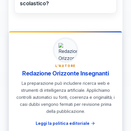
condizioni di vita e il benessere dei
scolastico?
docenti, con effetti positivi sulla
Attraverso nuove procedure, come il
stabilità occupazionale.
decreto Caivano, e il rafforzamento
dell’inclusione, l’Italia ha superato gli
obiettivi europei di riduzione
dell’abbandono e si impegna a
mantenere alta la partecipazione
L'AUTORE
scolastica, recuperando studenti in
Redazione Orizzonte Insegnanti
uscita.
La preparazione può includere ricerca web e
strumenti di intelligenza artificiale. Applichiamo
controlli automatici su fonti, coerenza e originalità; i
casi dubbi vengono fermati per revisione prima
della pubblicazione.
Leggi la politica editoriale