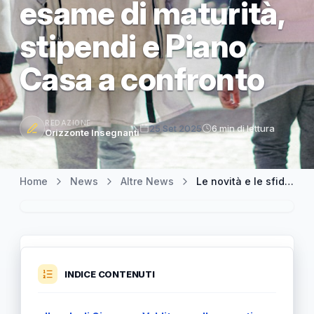
esame di maturità,
stipendi e Piano
Casa a confronto
REDAZIONE
25 Set 2025
6 min di lettura
Orizzonte Insegnanti
Home
News
Altre News
Le novità e le sfide dell’istruzione italiana: smartphone, esame di maturità, stipendi e Piano Casa a confronto
INDICE CONTENUTI