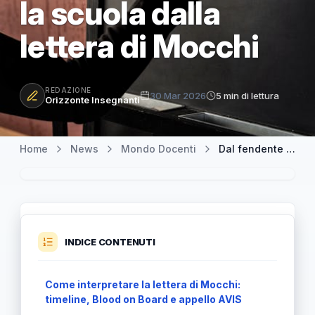
la scuola dalla
lettera di Mocchi
REDAZIONE
30 Mar 2026
5 min di lettura
Orizzonte Insegnanti
Home
News
Mondo Docenti
Dal fendente a un passo dall’aorta al grazie ai donatori: cosa può imparare la scuola dalla lettera di Mocchi
INDICE CONTENUTI
Come interpretare la lettera di Mocchi:
timeline, Blood on Board e appello AVIS