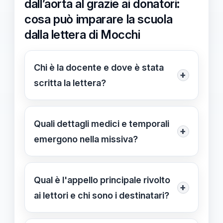
dall’aorta al grazie ai donatori:
cosa può imparare la scuola
dalla lettera di Mocchi
Chi è la docente e dove è stata
+
scritta la lettera?
La docente è Chiara Mocchi, 57 anni,
insegnante di francese alla scuola
Quali dettagli medici e temporali
+
media Leonardo da Vinci di Trescore
emergono nella missiva?
Balneario. La lettera è stata redatta
La missiva descrive un fendente a
dal Papa Giovanni XXIII di Bergamo
mezzo millimetro dall’aorta, una
Qual è l'appello principale rivolto
tramite il suo legale.
+
perdita di quasi 1,5 litri di sangue e
ai lettori e chi sono i destinatari?
l’arrivo di un’eliambulanza durante il
Ringrazia gli anonimi donatori AVIS e
trasporto; richiama anche la logica