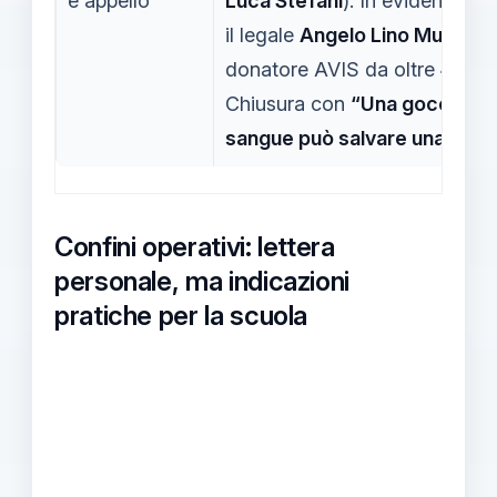
e appello
Luca Stefani
). In evidenza a
il legale
Angelo Lino Murtas
,
donatore AVIS da oltre
45 an
Chiusura con
“Una goccia di
sangue può salvare una vita”
Confini operativi: lettera
personale, ma indicazioni
pratiche per la scuola