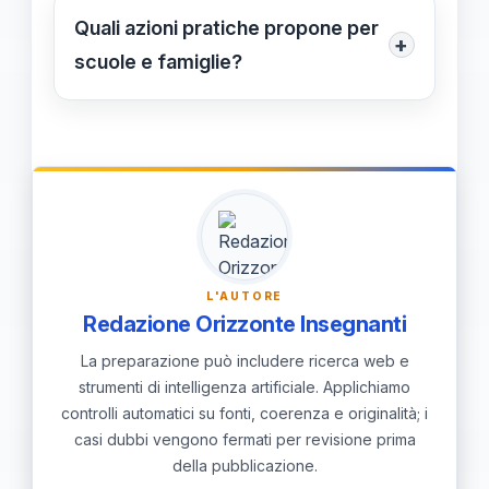
cita i collaboratori: Francesco
Quali azioni pratiche propone per
Blood on Board durante il volo.
+
Daminelli, Giuseppe Calvo, Valentina
scuole e famiglie?
Cortinovis, Enrico Lazzarini, Simone
Intercettare segnali precoci e
Costa, Luca Stefani; menziona il
segnalarli con data/ora; attivare i
legale Angelo Lino Murtas. Invita a
canali interni e coinvolgere la
donare sangue con lo slogan "Una
famiglia; gestire i social con percorsi
goccia di sangue può salvare una
educativi; in emergenza chiamare
vita".
subito il 112 e, dopo, fornire supporto
L'AUTORE
psicologico e informazione alla
Redazione Orizzonte Insegnanti
classe.
La preparazione può includere ricerca web e
strumenti di intelligenza artificiale. Applichiamo
controlli automatici su fonti, coerenza e originalità; i
casi dubbi vengono fermati per revisione prima
della pubblicazione.