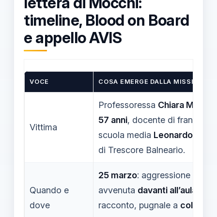
lettera di Mocchi:
timeline, Blood on Board
e appello AVIS
VOCE
COSA EMERGE DALLA MISSIVA
Professoressa
Chiara Mocchi
57 anni
, docente di francese a
Vittima
scuola media
Leonardo da Vi
di Trescore Balneario.
25 marzo
: aggressione
Quando e
avvenuta
davanti all’aula
; nel
dove
racconto, pugnale a
collo
e