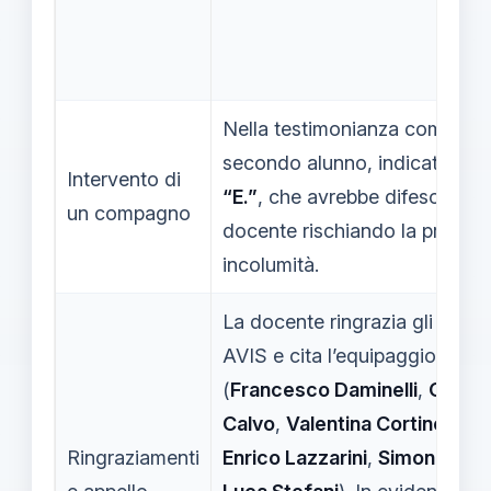
Nella testimonianza compare
secondo alunno, indicato co
Intervento di
“E.”
, che avrebbe difeso la
un compagno
docente rischiando la propria
incolumità.
La docente ringrazia gli anoni
AVIS e cita l’equipaggio
(
Francesco Daminelli
,
Giuse
Calvo
,
Valentina Cortinovis
,
Ringraziamenti
Enrico Lazzarini
,
Simone Cos