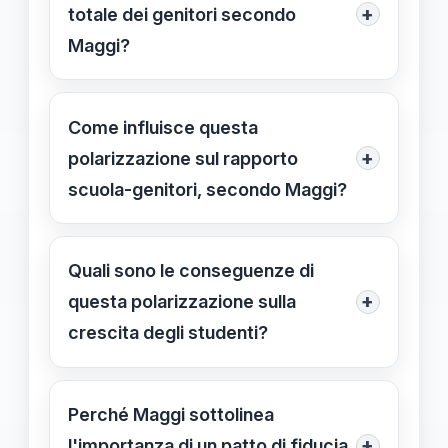
dipendenza, ostacolando l'autonomia
+
totale dei genitori secondo
degli studenti e creando tensioni con
Maggi?
gli insegnanti.
L'assenza totale può compromettere
l'efficacia del percorso educativo,
Come influisce questa
riducendo il supporto e la
+
polarizzazione sul rapporto
collaborazione necessari tra scuola e
scuola-genitori, secondo Maggi?
famiglia.
Creano barriere comunicative e
tensioni, rendendo difficile una
Quali sono le conseguenze di
collaborazione efficace e un dialogo
+
questa polarizzazione sulla
costruttivo tra le parti.
crescita degli studenti?
Può influenzare negativamente il
benessere e l'apprendimento degli
Perché Maggi sottolinea
studenti, creando un ambiente
+
l'importanza di un patto di fiducia