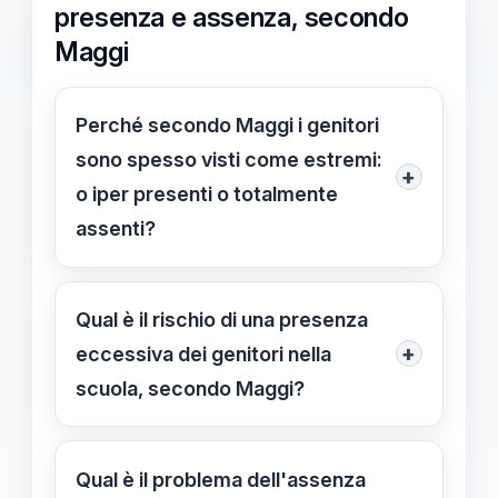
presenza e assenza, secondo
Maggi
Perché secondo Maggi i genitori
sono spesso visti come estremi:
+
o iper presenti o totalmente
assenti?
Maggi evidenzia che questa
polarizzazione deriva da
Qual è il rischio di una presenza
comportamenti radicati e mancanza
+
eccessiva dei genitori nella
di equilibrio tra coinvolgimento e
scuola, secondo Maggi?
disinteresse, influenzati da modelli
Un'eccessiva presenza può portare a
sociali e mediatici.
problematiche di controllo e
Qual è il problema dell'assenza