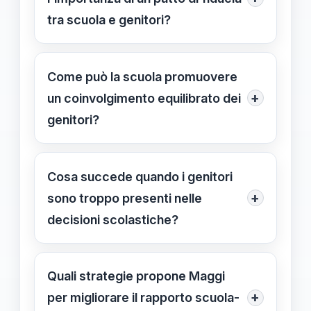
instabile e poco collaborativo.
tra scuola e genitori?
Per favorire una collaborazione
efficace, ridurre tensioni e creare un
Come può la scuola promuovere
ambiente di supporto che favorisca lo
+
un coinvolgimento equilibrato dei
sviluppo degli studenti.
genitori?
Attraverso incontri dedicati,
comunicazioni strutturate e momenti
Cosa succede quando i genitori
di ascolto, per sensibilizzare i genitori
+
sono troppo presenti nelle
sull'importanza di un ruolo equilibrato.
decisioni scolastiche?
Può generare conflitti, limitare
l'autonomia degli insegnanti e creare
Quali strategie propone Maggi
un ambiente poco sereno per gli
+
per migliorare il rapporto scuola-