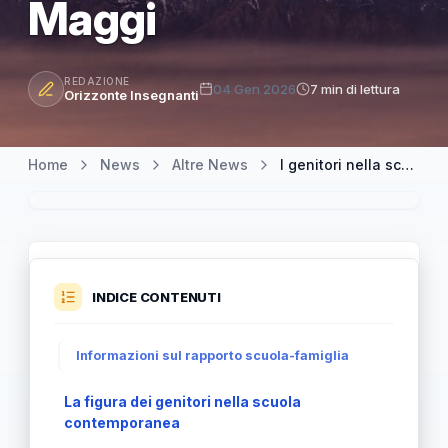
Maggi
REDAZIONE
04 Gen 2026
7 min di lettura
Orizzonte Insegnanti
Home
News
Altre News
I genitori nella scuola italiana: tra presenza e assenza, secondo Maggi
INDICE CONTENUTI
Informazioni sul rapporto scuola-famiglia
La figura dei genitori nella scuola
contemporanea