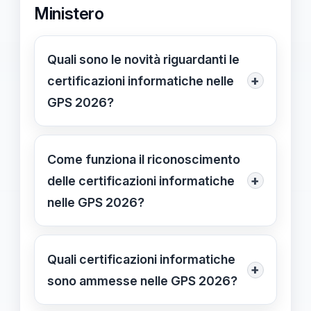
Ministero
Quali sono le novità riguardanti le
+
certificazioni informatiche nelle
GPS 2026?
Il Ministero dell'Istruzione ha
aggiornato le policy per riconoscere
Come funziona il riconoscimento
automaticamente le certificazioni
+
delle certificazioni informatiche
digitali possedute, senza ulteriori
nelle GPS 2026?
verifiche, migliorando il
Le certificazioni rilasciate da enti
riconoscimento delle qualifiche
riconosciuti vengono valutate
Quali certificazioni informatiche
nell’ambito delle GPS 2026.
+
automaticamente, garantendo un
sono ammesse nelle GPS 2026?
percorso semplificato e trasparente
Le certificazioni riconosciute