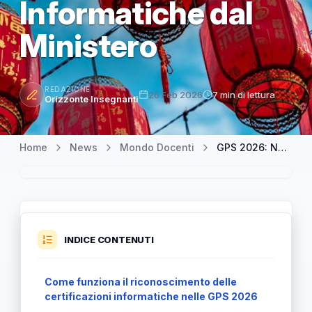
Informatiche dal
Ministero
REDAZIONE
26 Feb 2026
7 min di lettura
Orizzonte Insegnanti
Home
News
Mondo Docenti
GPS 2026: Nuove Impostazioni sulla Valutazione delle Certificazioni Informatiche dal Ministero
INDICE CONTENUTI
Come funziona il riconoscimento delle
certificazioni informatiche nelle GPS 2026