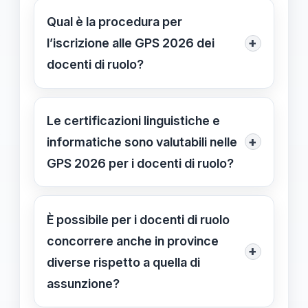
possibile modificare i dati senza
Qual è la procedura per
trasferirsi, con le informazioni già
+
l’iscrizione alle GPS 2026 dei
presenti acquisite automaticamente
docenti di ruolo?
dal sistema.
La procedura include la dichiarazione
di titoli e servizi attraverso la
Le certificazioni linguistiche e
piattaforma online, rispettando i
+
informatiche sono valutabili nelle
termini di scadenza e selezionando
GPS 2026 per i docenti di ruolo?
correttamente le classi di concorso.
Sì, certificazioni linguistiche,
informatiche e altri titoli come master
È possibile per i docenti di ruolo
sono valutabili e possono
concorrere anche in province
+
incrementare il punteggio, se inseriti
diverse rispetto a quella di
correttamente nel sistema.
assunzione?