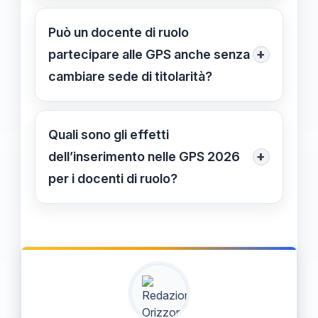
Sì, i docenti di ruolo possono
iscriversi nelle GPS di altre province,
Può un docente di ruolo
purché abbiano i requisiti richiesti, e
+
partecipare alle GPS anche senza
aggiornare i dati durante le procedure
cambiare sede di titolarità?
di inserimento.
Sì, partecipando alle GPS può
aggiornare i propri dati e migliorare il
Quali sono gli effetti
punteggio, senza modificare la sede
+
dell’inserimento nelle GPS 2026
di titolarità.
per i docenti di ruolo?
Permette ai docenti di ruolo di essere
considerati per supplenze, aggiornare
i titoli e partecipare a future selezioni,
migliorando le possibilità di mobilità e
incarichi.