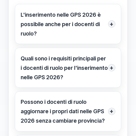
L'inserimento nelle GPS 2026 è
+
possibile anche per i docenti di
ruolo?
Sì, a partire dal 26/01/2026, i docenti
di ruolo possono inserirsi nelle GPS
Quali sono i requisiti principali per
2026 se rispettano i requisiti di
+
i docenti di ruolo per l'inserimento
esperienza e conformità delle
nelle GPS 2026?
dichiarazioni.
Devono aver superato l’anno di prova
e possedere i requisiti specifici delle
Possono i docenti di ruolo
classi di concorso o tipologie di
+
aggiornare i propri dati nelle GPS
posto per cui effettuano domanda.
2026 senza cambiare provincia?
Sì, durante l’aggiornamento è