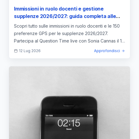
Immissioni in ruolo docenti e gestione
supplenze 2026/2027: guida completa alle
150 preferenze e alle nuove procedure POLIS
Scopri tutto sulle immissioni in ruolo docenti e le 150
preferenze GPS per le supplenze 2026/2027.
Partecipa al Question Time live con Sonia Cannas il 13
luglio.
12 Lug 2026
Approfondisci