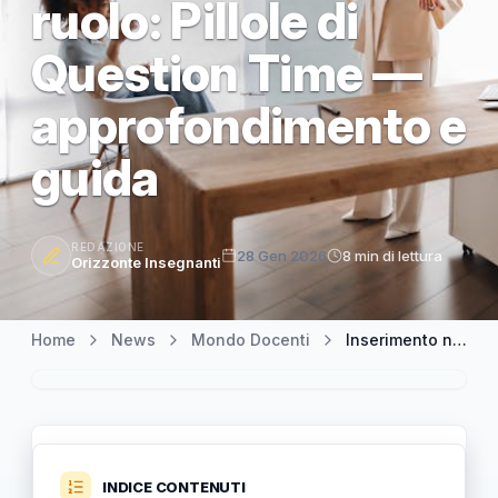
ruolo: Pillole di
Question Time —
approfondimento e
guida
REDAZIONE
28 Gen 2026
8 min di lettura
Orizzonte Insegnanti
Home
News
Mondo Docenti
Inserimento nelle GPS 2026 possibile anche per i docenti di ruolo: Pillole di Question Time — approfondimento e guida
INDICE CONTENUTI