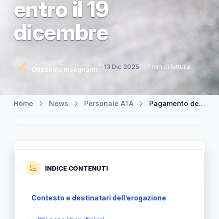
entro il 19
dicembre
REDAZIONE
13 Dic 2025
7 min di lettura
Orizzonte Insegnanti
Home
News
Personale ATA
Pagamento dell’indennità ai Dsga reggenti: scadenza prevista entro il 19 dicembre
INDICE CONTENUTI
Contesto e destinatari dell’erogazione