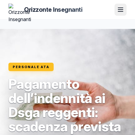
Orizzonte Insegnanti
PERSONALE ATA
Pagamento
dell’indennità ai
Dsga reggenti:
scadenza prevista