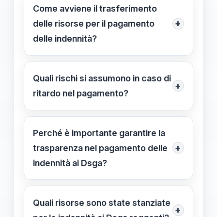
diritto alle indennità senza ritardi,
Come avviene il trasferimento
evita contenziosi e consente ai Dsga
+
delle risorse per il pagamento
di pianificare le proprie finanze in
delle indennità?
modo stabile.
Il Ministero richiede alla Ragioneria
Generale dello Stato di effettuare
Quali rischi si assumono in caso di
+
variazioni di bilancio e trasferimenti
ritardo nel pagamento?
sui capitoli dedicati, entro il 19
Un ritardo può comportare sanzioni
dicembre, con collaborazione delle
amministrative, controversie legali e
Perché è importante garantire la
strutture NOIPA e Ragionerie
problemi di stabilità finanziaria per i
+
trasparenza nel pagamento delle
regionali.
professionisti interessati.
indennità ai Dsga?
Garantisce il rispetto delle norme,
evita inadempienze e rafforza la
Quali risorse sono state stanziate
+
fiducia tra le istituzioni scolastiche e i