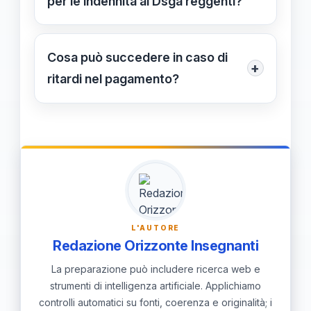
per le indennità ai Dsga reggenti?
loro dirigenti.
Dal 2021/2022 al 2023/2024 sono
stati stanziati complessivamente
Cosa può succedere in caso di
+
1.403.672 euro, ripartiti
ritardi nel pagamento?
proporzionalmente in base agli
Ritardi possono portare a sanzioni,
incarichi affidati.
contestazioni ufficiali e problemi nella
pianificazione finanziaria dei
beneficiari.
L'AUTORE
Redazione Orizzonte Insegnanti
La preparazione può includere ricerca web e
strumenti di intelligenza artificiale. Applichiamo
controlli automatici su fonti, coerenza e originalità; i