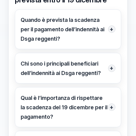
Quando è prevista la scadenza
+
per il pagamento dell’indennità ai
Dsga reggenti?
Il pagamento deve essere effettuato
entro il 19 dicembre 2023,
Chi sono i principali beneficiari
+
garantendo così un supporto
dell’indennità ai Dsga reggenti?
economico tempestivo ai beneficiari.
I beneficiari sono principalmente i
Dsga che ricoprono incarichi di
Qual è l’importanza di rispettare
reggenza in scuole di piccole
+
la scadenza del 19 dicembre per il
dimensioni, inclusi incarichi aggiuntivi
pagamento?
e istituti con fusioni o collaborazioni
Rispettare la scadenza garantisce il
tra scuole.