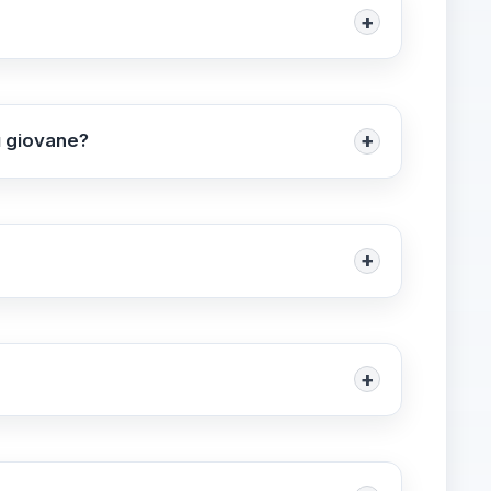
+
do al concorso PNRR2, superando le prove
zie alla sua determinazione, talento e
+
sì giovane?
 un ruolo di responsabilità e gestire
tà ridotta rispetto alla media degli
+
iproco è fondamentale. Gli studenti e i
le di instaurare rapporti positivi e
+
concrete, di dimostrare capacità di
redibilità come futura insegnante.