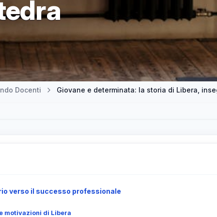
tedra
ndo Docenti
Giovane e determinata: la storia di Libera, ins
io verso il successo professionale
le motivazioni di Libera