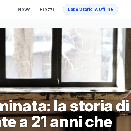
News
Prezzi
Laboratorio IA Offline
inata: la storia di
te a 21 anni che