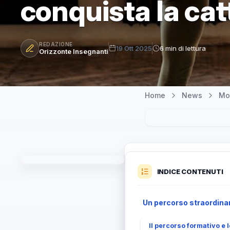
conquista la cat
REDAZIONE
19 Ott 2025
6 min di lettura
Orizzonte Insegnanti
Home
News
Mo
INDICE CONTENUTI
Un percorso straordinar
Il percorso formativo e 