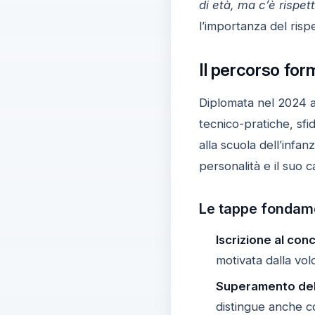
di età, ma c’è rispet
l’importanza del risp
Il percorso form
Diplomata nel 2024 al
tecnico-pratiche, sf
alla scuola dell’infa
personalità e il suo 
Le tappe fondame
Iscrizione al con
motivata dalla vol
Superamento del
distingue anche co