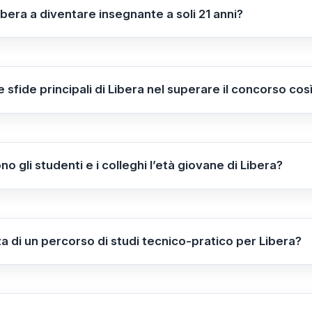
ibera a diventare insegnante a soli 21 anni?
eso un percorso approfondito di formazione, partecipan
ottenendo un'assegnazione tramite graduatoria, il tutto gra
segnamento.
e sfide principali di Libera nel superare il concorso co
 hanno incluso mostrare maturità sufficiente per affrontare
ti e colleghi con rispetto e professionalità, nonostante l'e
 gli studenti e i colleghi l’età giovane di Libera?
ebbene ci sia una minima differenza di età, il rispetto rec
o la sua professionalità e l’approccio maturo, permettendo
za di un percorso di studi tecnico-pratico per Libera?
o-pratico ha permesso a Libera di sviluppare competenze 
i sfidare i pregiudizi di genere, rafforzando così la sua c