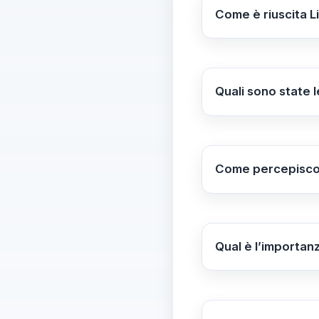
Come è riuscita L
Libera ha intrapr
scritte e orali, e 
passione per l'in
Quali sono state l
Le principali sfide
rapporti con studen
insegnanti.
Come percepiscono
Libera sente che, s
colleghi apprezzan
collaborativi.
Qual è l’importan
Il percorso tecnic
problem-solving e d