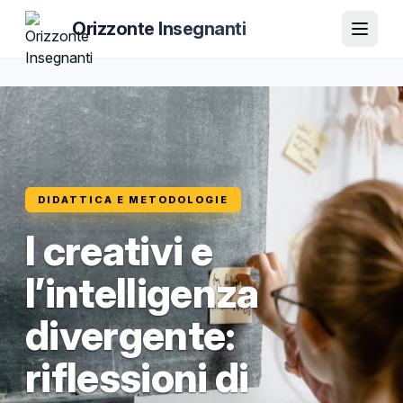
Orizzonte Insegnanti
DIDATTICA E METODOLOGIE
I creativi e
l’intelligenza
divergente:
riflessioni di