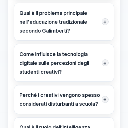
Galimberti vede questa percezione
come il risultato di un sistema che
Qual è il problema principale
premia l'intelligenza convergente e
+
nell'educazione tradizionale
penalizza quella divergente, spesso
secondo Galimberti?
associata ai creativi, che vengono
Favorisce l'omologazione, limitando
etichettati come disturbanti.
lo sviluppo delle potenzialità uniche di
Come influisce la tecnologia
ogni individuo e trascurando
+
digitale sulle percezioni degli
l'importanza delle forme di
studenti creativi?
intelligenza divergente.
Le tecnologie digitali rafforzano
l'orientamento verso risposte binarie,
Perché i creativi vengono spesso
+
tendendo a ridurre il pensiero
considerati disturbanti a scuola?
divergente e la creatività, favorendo
Perché il loro modo di pensare
l’uniformità del pensiero.
diverso e non conformista si scontra
Qual è il ruolo dell’intelligenza