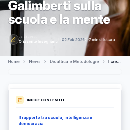
Galimberti sulla
scuola e la mente
REDAZIONE
02 Feb 2026
7 min di lettura
Orizzonte Insegnanti
Home
News
Didattica e Metodologie
I creativi e l’intelligenza divergente: riflessioni di Galimberti sulla scuola e la mente
INDICE CONTENUTI
Il rapporto tra scuola, intelligenza e
democrazia