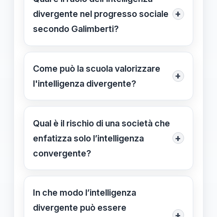
con le aspettative di risposte
+
divergente nel progresso sociale
univoche e strutture rigide del
secondo Galimberti?
sistema scolastico tradizionale.
Favorisce nuove soluzioni e
innovazioni, contribuendo allo
Come può la scuola valorizzare
+
sviluppo civico e umano, e dovrebbe
l'intelligenza divergente?
essere riconosciuta come risorsa
Adattando metodologie di
preziosa nel sistema educativo.
insegnamento, creando ambienti
Qual è il rischio di una società che
inclusivi e stimolando le diverse
+
enfatizza solo l’intelligenza
forme di intelligenza per favorire lo
convergente?
sviluppo completo degli studenti.
Può indebolire la capacità critica e
democratica, riducendo la diversità di
In che modo l’intelligenza
pensiero necessaria per affrontare
divergente può essere
+