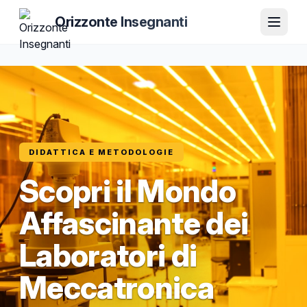
Orizzonte Insegnanti
DIDATTICA E METODOLOGIE
Scopri il Mondo
Affascinante dei
Laboratori di
Meccatronica