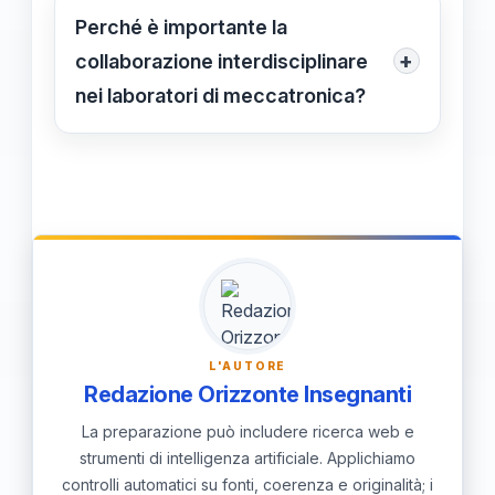
industriale
, la
robotica
, il
design dei
Perché è importante la
prodotti
e le
tecnologie mediche
,
+
collaborazione interdisciplinare
contribuendo all'innovazione in
nei laboratori di meccatronica?
ciascuno di essi.
La collaborazione interdisciplinare
permette di combinare diverse
competenze e prospettive, facilitando
la creazione di soluzioni innovative e
il superamento di sfide complesse.
L'AUTORE
Redazione Orizzonte Insegnanti
La preparazione può includere ricerca web e
strumenti di intelligenza artificiale. Applichiamo
controlli automatici su fonti, coerenza e originalità; i