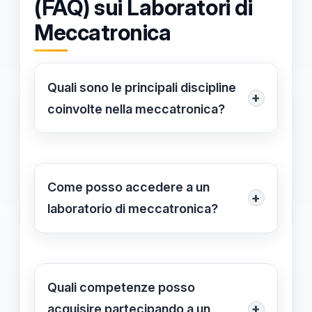
(FAQ) sui Laboratori di
Meccatronica
Quali sono le principali discipline
+
coinvolte nella meccatronica?
Le principali discipline coinvolte nella
meccatronica includono
meccanica
,
elettronica
e
informatica
, che si
Come posso accedere a un
+
integrano per sviluppare progetti
laboratorio di meccatronica?
innovativi e complessi.
Per accedere a un laboratorio di
meccatronica, può essere utile
iscriversi a corsi universitari,
Quali competenze posso
programmi di formazione
+
acquisire partecipando a un