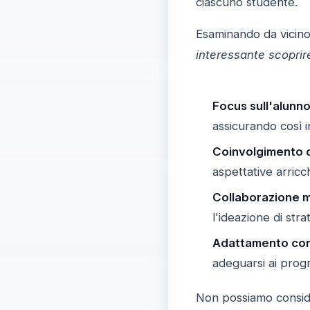
ciascuno studente.
Esaminando da vicino
interessante scoprire
Focus sull'alunno
assicurando così i
Coinvolgimento d
aspettative arricc
Collaborazione mu
l'ideazione di st
Adattamento con
adeguarsi ai progr
Non possiamo consid