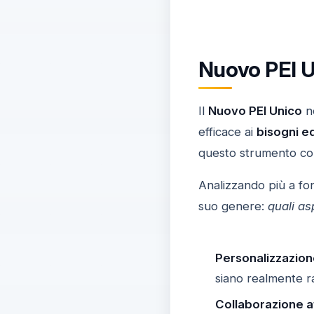
Nuovo PEI U
Il
Nuovo PEI Unico
no
efficace ai
bisogni ed
questo strumento cont
Analizzando più a fo
suo genere:
quali as
Personalizzazion
siano realmente ra
Collaborazione at