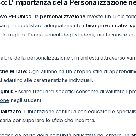
o: L'Importanza della Personalizzazione n
vo PEI Unico
, la
personalizzazione
riveste un ruolo fon
sari per soddisfare adeguatamente i
bisogni educativi sp
olo migliora l'engagement degli studenti, ma favorisce an
valore della personalizzazione si manifesta attraverso vari 
che Mirate:
Ogni alunno ha un proprio stile di apprendime
adattino alle caratteristiche individuali.
ibili:
Fissare traguardi specifici consente di valutare i 
ione
negli studenti.
alizzato:
L'interazione continua con educatori e specialis
saria per superare le sfide che incontra.
deciso da parte della comunità educativa nel creare un
a