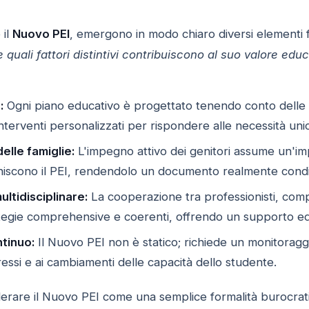
 il
Nuovo PEI
, emergono in modo chiaro diversi elementi 
 quali fattori distintivi contribuiscono al suo valore edu
:
Ogni piano educativo è progettato tenendo conto delle spe
nterventi personalizzati per rispondere alle necessità uni
elle famiglie:
L'impegno attivo dei genitori assume un'im
hiscono il PEI, rendendolo un documento realmente condivi
ltidisciplinare:
La cooperazione tra professionisti, compr
rategie comprehensive e coerenti, offrendo un supporto ed
tinuo:
Il Nuovo PEI non è statico; richiede un monitoraggi
essi e ai cambiamenti delle capacità dello studente.
erare il Nuovo PEI come una semplice formalità burocrat