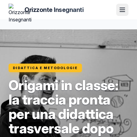
Orizzonte Insegnanti
DIDATTICA E METODOLOGIE
Origami in classe:
la traccia pronta
per una didattica
trasversale dopo