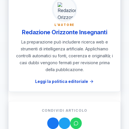
sequenza didattica che parta dal
gesto e finisca con una produzione
ragionata, spiegata, da verificare con
L'AUTORE
le pieghe reali.
Redazione Orizzonte Insegnanti
La preparazione può includere ricerca web e
strumenti di intelligenza artificiale. Applichiamo
controlli automatici su fonti, coerenza e originalità; i
casi dubbi vengono fermati per revisione prima
della pubblicazione.
Leggi la politica editoriale
CONDIVIDI ARTICOLO