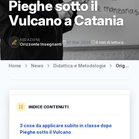
Pieghe sotto il
Vulcano a Catania
REDAZIONE
30 Mar 2026
4 min di lettura
Orizzonte Insegnanti
Home
News
Didattica e Metodologie
Origami in classe: la traccia pronta per una didattica trasversale dopo Pieghe sotto il Vulcano a Catania
INDICE CONTENUTI
3 cose da applicare subito in classe dopo
Pieghe sotto il Vulcano