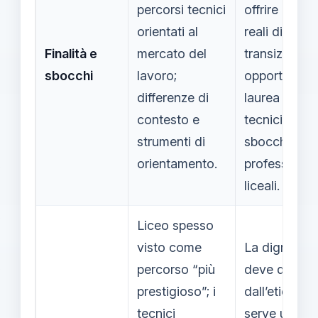
percorsi tecnici
offrire perco
orientati al
reali di
Finalità e
mercato del
transizione:
sbocchi
lavoro;
opportunità 
differenze di
laurea per i
contesto e
tecnici e
strumenti di
sbocchi di
orientamento.
professioni p
liceali.
Liceo spesso
visto come
La dignità n
percorso “più
deve dipend
prestigioso”; i
dall’etichetta
tecnici
serve una