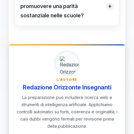
social riflette opinioni pubbliche, ma la
+
promuovere una parità
normativa mira a parità di opportunità
sostanziale nelle scuole?
per tutti.
Adottare un piano operativo chiaro
con responsabilità definite, indicatori
di risultato e budget dedicato;
potenziare curricoli comuni,
orientamento strutturato e accesso a
tirocini e formazione per il personale.
L'AUTORE
Redazione Orizzonte Insegnanti
La preparazione può includere ricerca web e
strumenti di intelligenza artificiale. Applichiamo
controlli automatici su fonti, coerenza e originalità; i
casi dubbi vengono fermati per revisione prima
della pubblicazione.