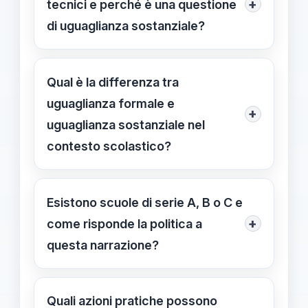
+
tecnici e perché è una questione
di uguaglianza sostanziale?
La pari dignità implica offrire a licei e
tecnici le stesse opportunità reali:
Qual è la differenza tra
accesso a tirocini, orientamento e
uguaglianza formale e
+
percorsi universitari. Non basta
uguaglianza sostanziale nel
rinominare i percorsi; è necessario
contesto scolastico?
garantire strumenti e risorse uguali
L'uguaglianza formale si limita a
per tutti.
trattare uguali le etichette, mentre
Esistono scuole di serie A, B o C e
l'uguaglianza sostanziale garantisce
+
come risponde la politica a
condizioni reali di accesso, risorse e
questa narrazione?
opportunità per studenti di entrambi
Non esistono classificazioni ufficiali
gli indirizzi.
tra licei e tecnici; la discussione sui
Quali azioni pratiche possono