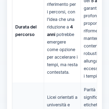
dei
5 anni
pe
riferimento per
garantire
i percorsi, con
profondità; al
l’idea che una
propongono
Durata del
riduzione a
4
riforme che
percorso
anni
potrebbe
mantengano
emergere
contenuti
come opzione
robusti senz
per accelerare i
allungare
tempi, ma resta
eccessivam
contestata.
i tempi.
Parità non
Licei orientati a
significa live
università e
etichette, m