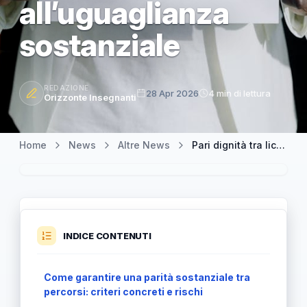
all’uguaglianza
sostanziale
REDAZIONE
28 Apr 2026
4 min di lettura
Orizzonte Insegnanti
Home
News
Altre News
Pari dignità tra licei e tecnici: dall’uguaglianza formale all’uguaglianza sostanziale
INDICE CONTENUTI
Come garantire una parità sostanziale tra
percorsi: criteri concreti e rischi