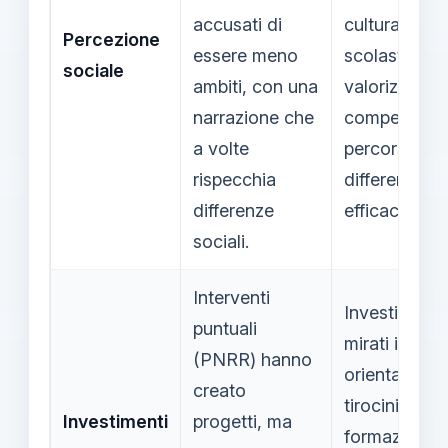
accusati di
cultura
Percezione
essere meno
scolastica c
sociale
ambiti, con una
valorizzi risul
narrazione che
competenze
a volte
percorsi
rispecchia
differenti ma
differenze
efficaci.
sociali.
Interventi
Investimenti
puntuali
mirati in serv
(PNRR) hanno
orientament
creato
tirocini e
Investimenti
progetti, ma
formazione 