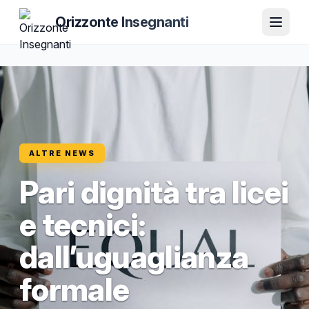
Orizzonte Insegnanti
ALTRE NEWS
Pari dignità tra licei
e tecnici:
dall’uguaglianza
formale