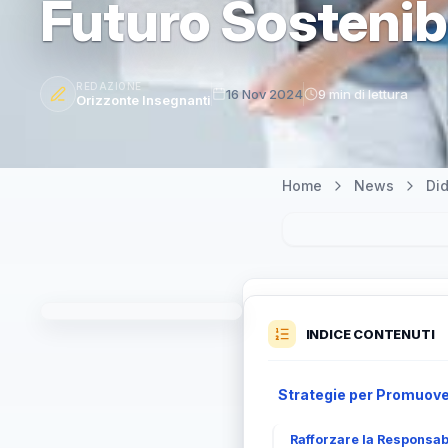
Futuro Sostenib
REDAZIONE
16 Nov 2024
9 min di lettura
Orizzonte Insegnanti
Home
News
Did
INDICE CONTENUTI
Strategie per Promuover
Rafforzare la Responsabi