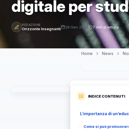
digitale per stud
REDAZIONE
28 Gen 2026
7 min di lettura
Orizzonte Insegnanti
Home
News
Nor
INDICE CONTENUTI
L’importanza di un’educ
Come si può promuovere 