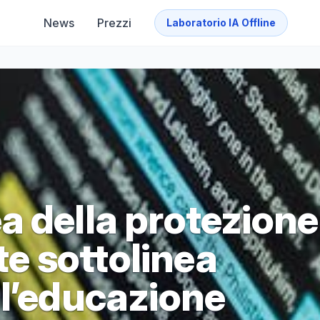
News
Prezzi
Laboratorio IA Offline
a della protezione
nte sottolinea
ll’educazione