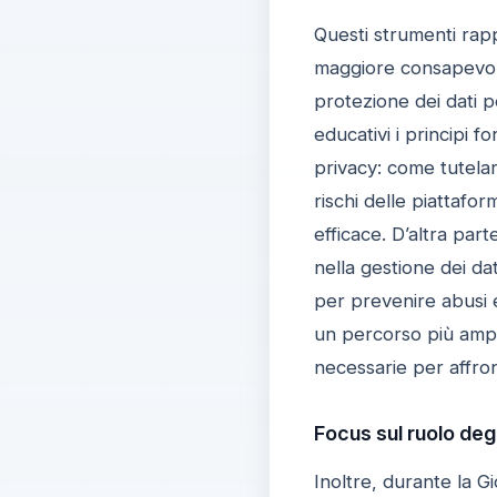
Questi strumenti rap
maggiore consapevolez
protezione dei dati p
educativi i principi f
privacy: come tutelar
rischi delle piattafo
efficace. D’altra par
nella gestione dei da
per prevenire abusi e 
un percorso più ampi
necessarie per affron
Focus sul ruolo degl
Inoltre, durante la G