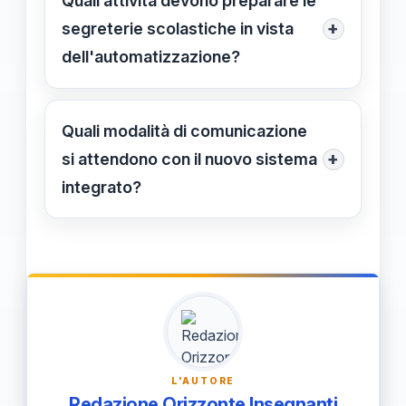
Quali attività devono preparare le
comunicazioni e migliorare la
+
segreterie scolastiche in vista
gestione delle risorse, rendendo il
dell'automatizzazione?
processo più affidabile e trasparente.
Le segreterie devono aggiornare i
sistemi software per assicurarne la
Quali modalità di comunicazione
compatibilità, seguire le linee guida
+
si attendono con il nuovo sistema
ufficiali e monitorare le comunicazioni
integrato?
istituzionali per rispettare le scadenze
Il sistema garantirà comunicazioni più
previste.
rapide e affidabili tra il personale e la
segreteria, con aggiornamenti in
tempo reale e minori attività manuali
di inserimento dati.
L'AUTORE
Redazione Orizzonte Insegnanti