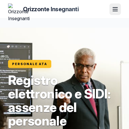
Orizzonte Insegnanti
PERSONALE ATA
Registro
elettronico e SIDI:
assenze del
personale