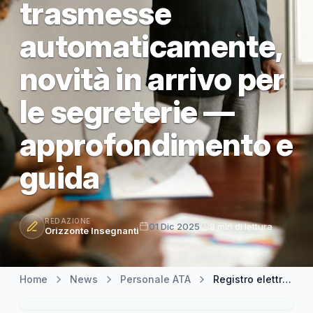
trasmesse
automaticamente,
novità in arrivo per
le segreterie —
approfondimento e
guida
REDAZIONE
01 Dic 2025
8 min di lettura
Orizzonte Insegnanti
Home
News
Personale ATA
Registro elettronico e SIDI: assenze del personale trasmesse automaticamente, novità in arrivo per le segreterie — approfondimento e guida