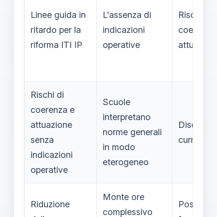
Linee guida in
L'assenza di
Rischio
ritardo per la
indicazioni
coerenza
riforma ITI IP
operative
attuazion
Rischi di
Scuole
coerenza e
interpretano
attuazione
Disomoge
norme generali
senza
curricolar
in modo
indicazioni
eterogeneo
operative
Monte ore
Riduzione
Possibile
complessivo