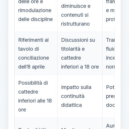
delle ore e
framment
diminuisce e
rimodulazione
e minore
contenuti si
delle discipline
profondit
ristrutturano
Riferimenti al
Discussioni su
Transizio
tavolo di
titolarità e
fluida ma
conciliazione
cattedre
incertezz
dell’8 aprile
inferiori a 18 ore
normativ
Possibilità di
Impatto sulla
Potenzial
cattedre
continuità
precariet
inferiori alle 18
didattica
docente
ore
Aumento