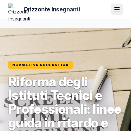
Orizzonte Insegnanti
NORMATIVA SCOLASTICA
Riforma degli
Istituti Tecnici e
Professionali: linee
guida in ritardo e