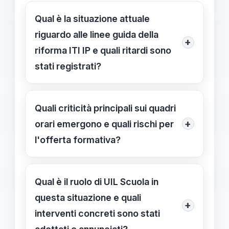
Qual è la situazione attuale
riguardo alle linee guida della
+
riforma ITI IP e quali ritardi sono
stati registrati?
Le linee guida operative per la riforma
ITI IP sono in ritardo e non pubblicate
Quali criticità principali sui quadri
in modo chiaro, con mancanza di
+
orari emergono e quali rischi per
riferimenti operativi concreti. Questo
l'offerta formativa?
genera incertezza su ruoli,
I quadri orari prevedono riduzioni e
responsabilità e tempistiche, con
rimodulazioni che possono ridurre
Qual è il ruolo di UIL Scuola in
rischio di disomogeneità nelle
l'offerta formativa e creare
questa situazione e quali
pratiche tra istituzioni. UIL Scuola
+
frammentazione tra indirizzi. Rischi
interventi concreti sono stati
chiede tempi certi, pubblicazione
chiave sono minore profondità