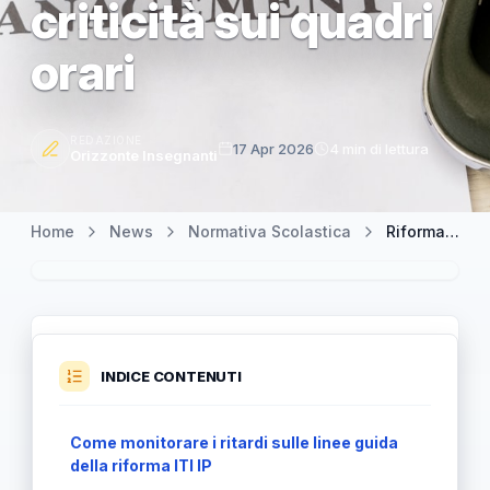
criticità sui quadri
orari
REDAZIONE
17 Apr 2026
4 min di lettura
Orizzonte Insegnanti
Home
News
Normativa Scolastica
Riforma degli Istituti Tecnici e Professionali: linee guida in ritardo e criticità sui quadri orari
INDICE CONTENUTI
Come monitorare i ritardi sulle linee guida
della riforma ITI IP