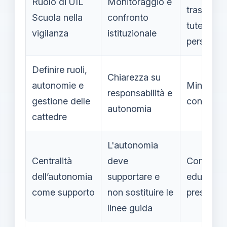
Ruolo di UIL
Monitoraggio e
trasparen
Scuola nella
confronto
tutela del
vigilanza
istituzionale
personale
Definire ruoli,
Chiarezza su
autonomie e
Minore
responsabilità e
gestione delle
conflittual
autonomia
cattedre
L'autonomia
Centralità
deve
Continuit
dell’autonomia
supportare e
educativ
come supporto
non sostituire le
preservat
linee guida