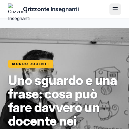
Orizzonte Insegnanti
MONDO DOCENTI
Uno sguardo e una
frase: cosa può
fare davvero un
docente nei