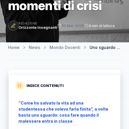
momenti di crisi
REDAZIONE
30 Mar 2026
4 min di lettura
Orizzonte Insegnanti
Home
News
Mondo Docenti
Uno sguardo e una frase: cosa può fare davvero un docente nei momenti di crisi
INDICE CONTENUTI
“Come ho salvato la vita ad una
studentessa che voleva farla finita”, a volte
basta uno sguardo: cosa fare quando il
malessere entra in classe