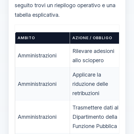
seguito trovi un riepilogo operativo e una
tabella esplicativa.
AMBITO
AZIONE / OBBLIGO
N
Rilevare adesioni
Ai
Amministrazioni
allo sciopero
l
Applicare la
In
Amministrazioni
riduzione delle
de
retribuzioni
pa
Trasmettere dati al
Amministrazioni
Dipartimento della
T
Funzione Pubblica