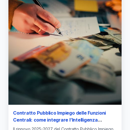
Contratto Pubblico Impiego delle Funzioni
Centrali: come integrare l’Intelligenza
Artificiale negli uffici e l’aumento di stipendio
Il rinnovo 2025-2027 del Contratto Pubblico Impiego