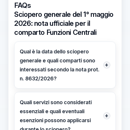
FAQs
Sciopero generale del 1° maggio
2026: nota ufficiale per il
comparto Funzioni Centrali
Qual è la data dello sciopero
generale e quali comparti sono
+
interessati secondo la nota prot.
n. 8632/2026?
Lo sciopero è previsto per il
01/05/2026 e coinvolge settori
Quali servizi sono considerati
pubblici e privati, inclusi Area e
essenziali e quali eventuali
+
Comparto delle Funzioni Centrali. La
esenzioni possono applicarsi
nota prot. n. 8632/2026, del
durante lo sciopero?