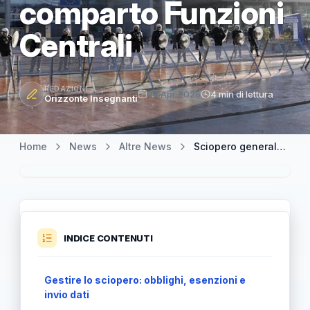
comparto Funzioni
Centrali
REDAZIONE
28 Apr 2026
4 min di lettura
Orizzonte Insegnanti
Home
News
Altre News
Sciopero generale del 1° maggio 2026: nota ufficiale per il comparto Funzioni Centrali
INDICE CONTENUTI
Gestire lo sciopero: obblighi, esenzioni e
invio dati