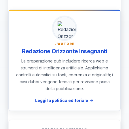
approcci inclusivi, l’utilizzo di attività
pedagogico di questa fase.
esperienziali e ludiche, l’attenzione
allo sviluppo emotivo e sociale, e
l’adattamento alle diversità dei
bambini, garantendo un percorso
L'AUTORE
formativo più completo e rispettoso
Redazione Orizzonte Insegnanti
delle loro potenzialità.
La preparazione può includere ricerca web e
strumenti di intelligenza artificiale. Applichiamo
controlli automatici su fonti, coerenza e originalità; i
casi dubbi vengono fermati per revisione prima
della pubblicazione.
Leggi la politica editoriale