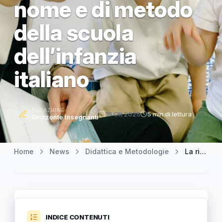
nome e di metodo
della scuola
dell’infanzia
italiano
REDAZIONE
19 Ott 2025
5 min di lettura
Orizzonte Insegnanti
Home
News
Didattica e Metodologie
La rivoluzione nell’educazione dei piccoli: il cambiamento di nome e di metodo della scuola dell’infanzia italiano
INDICE CONTENUTI