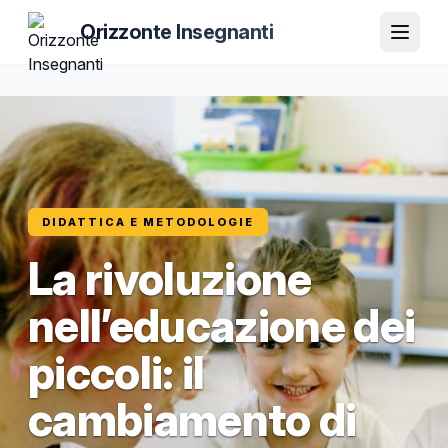
Orizzonte Insegnanti
DIDATTICA E METODOLOGIE
La rivoluzione
nell’educazione dei
piccoli: il
cambiamento di