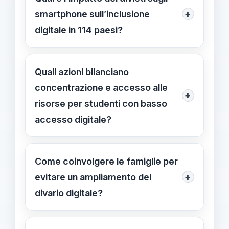
+
smartphone sull’inclusione
digitale in 114 paesi?
Secondo i dati disponibili, 114 sistemi
vietano o limitano l’uso degli
Quali azioni bilanciano
smartphone, pari al 58% dei Paesi
concentrazione e accesso alle
+
monitorati. Queste misure mirano a
risorse per studenti con basso
ridurre distrazioni, ma rischiano di
accesso digitale?
aumentare l’esclusione per studenti
Adottare una policy inclusiva: definire
con accesso digitale limitato.
orari chiari per l’uso in aula e durante
Come coinvolgere le famiglie per
le pause. Prevedere risorse non
+
evitare un ampliamento del
digitali o alternative e supporto per
divario digitale?
chi non ha dispositivi.
Coinvolgere le famiglie attraverso