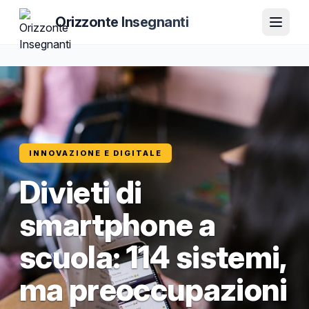
Orizzonte Insegnanti
INNOVAZIONE E DIGITALE
Divieti di
smartphone a
scuola: 114 sistemi,
ma preoccupazioni