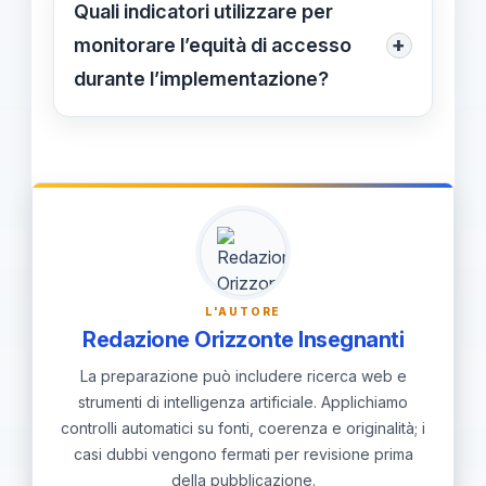
incontri informativi, comitati misti
Quali indicatori utilizzare per
scuola-famiglia e linee guida
+
monitorare l’equità di accesso
condivise, per allineare obiettivi e
durante l’implementazione?
aspettative. Così si evita che la
Indicatori di successo includono il
distanza digitale penalizzi studenti
livello di attenzione in classe e
meno connessi.
l’accesso alle risorse digitali.
Utilizzare strumenti di monitoraggio e
revisioni annuali basate su dati e
testimonianze per mantenere l’equità.
L'AUTORE
Redazione Orizzonte Insegnanti
La preparazione può includere ricerca web e
strumenti di intelligenza artificiale. Applichiamo
controlli automatici su fonti, coerenza e originalità; i
casi dubbi vengono fermati per revisione prima
della pubblicazione.