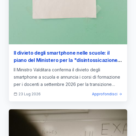
Il divieto degli smartphone nelle scuole: il
piano del Ministero per la "disintossicazione"
digitale e la formazione dei docenti
Il Ministro Valditara conferma il divieto degli
smartphone a scuola e annuncia i corsi di formazione
per i docenti a settembre 2026 per la transizione
digitale.
23 Lug 2026
Approfondisci