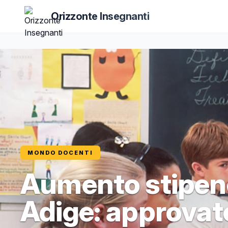
Orizzonte Insegnanti
MONDO DOCENTI
Aumento stipend
Adige: approvato