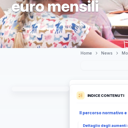
euro mensili
REDAZIONE
19 Giu 2026
7 min di lettura
Orizzonte Insegnanti
Home
News
Mo
INDICE CONTENUTI
Il percorso normativo e 
Dettaglio degli aumenti r