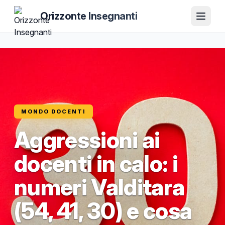
Orizzonte Insegnanti
MONDO DOCENTI
Aggressioni ai
docenti in calo: i
numeri Valditara
(54, 41, 30) e cosa