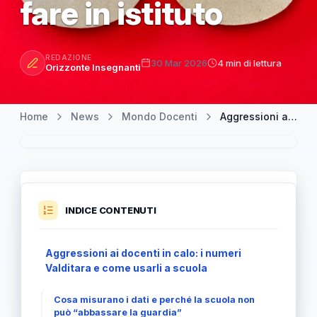
fare in istituto
REDAZIONE
30 Mar 2026
4 min di lettura
Orizzonte Insegnanti
Home
News
Mondo Docenti
Aggressioni ai docenti in calo: i numeri Valditara (54, 41, 30) e cosa fare in istituto
INDICE CONTENUTI
Aggressioni ai docenti in calo: i numeri
Valditara e come usarli a scuola
Cosa misurano i dati e perché la scuola non
può “abbassare la guardia”