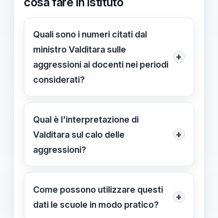
cosa fare in istituto
Quali sono i numeri citati dal
ministro Valditara sulle
+
aggressioni ai docenti nei periodi
considerati?
Valditara riporta tre valori: Settembre–
Marzo 2023-2024: 54 episodi
Qual è l'interpretazione di
segnalati; Stesso intervallo 2024-
+
Valditara sul calo delle
2025: 41 episodi; Anno scolastico in
aggressioni?
corso (fino a oggi): 30 episodi. La
Valditara attribuisce la diminuzione
differenza tra i periodi Settembre–
all’azione dell’esecutivo e a interventi
Come possono utilizzare questi
Marzo è -13 episodi, circa -24%.
+
normativi e amministrativi introdotti
dati le scuole in modo pratico?
negli ultimi mesi. La scuola però non