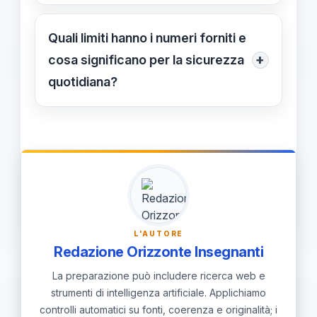
Usa i dati per rafforzare le procedure
deve fermarsi al dato: bisogna
interne: verifica il flusso di
Quali limiti hanno i numeri forniti e
trasformarlo in procedure chiare.
segnalazione, chiudi le lacune nella
+
cosa significano per la sicurezza
documentazione e collega
quotidiana?
prevenzione e organizzazione con
I dati sono “episodi segnalati”, non un
misure concrete (sorveglianza, turni e
censimento completo. La
momenti critici).
comparazione più solida è tra
settembre–marzo 2023-2024 e 2024-
2025; il valore di 30 è parziale. La
diminuzione può dipendere da
L'AUTORE
classificazione e segnalazione; i
Redazione Orizzonte Insegnanti
numeri non sostituiscono protocolli e
La preparazione può includere ricerca web e
tutela quotidiana.
strumenti di intelligenza artificiale. Applichiamo
controlli automatici su fonti, coerenza e originalità; i