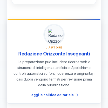
rispettando i tempi di maturazione,
Le critiche e il dibattito pubblico
con una maggiore attenzione alla
rappresentano un elemento
protezione psico-fisica degli studenti.
fondamentale per riflettere sulle
modalità di approccio all'educazione,
contribuendo a perfezionare le linee
guida, garantendo che siano efficaci
L'AUTORE
e rispettose delle diverse sensibilità
Redazione Orizzonte Insegnanti
sociali e culturali.
La preparazione può includere ricerca web e
strumenti di intelligenza artificiale. Applichiamo
controlli automatici su fonti, coerenza e originalità; i
casi dubbi vengono fermati per revisione prima
della pubblicazione.
Leggi la politica editoriale