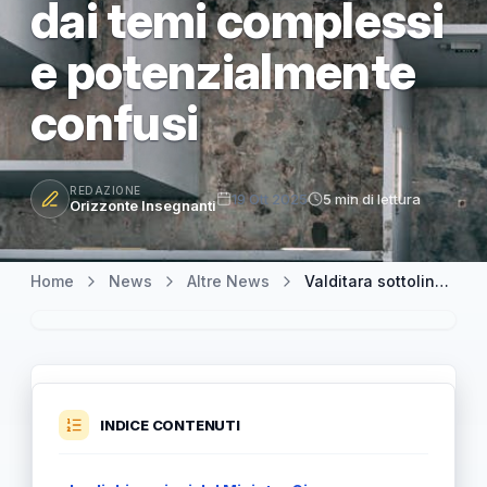
dai temi complessi
e potenzialmente
confusi
REDAZIONE
19 Ott 2025
5 min di lettura
Orizzonte Insegnanti
Home
News
Altre News
Valditara sottolinea l'importanza di tutelare i bambini dai temi complessi e potenzialmente confusi
INDICE CONTENUTI