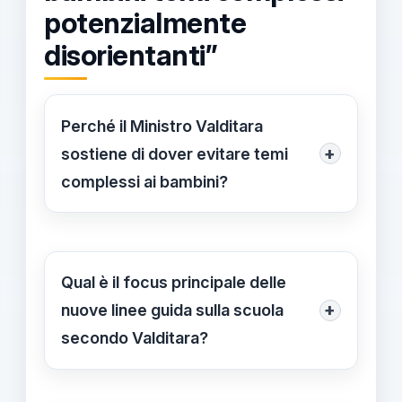
potenzialmente
disorientanti”
Perché il Ministro Valditara
+
sostiene di dover evitare temi
complessi ai bambini?
Valditara ritiene che, per rispettare lo
sviluppo psicofisico dei bambini, sia
fondamentale limitare l'esposizione in
Qual è il focus principale delle
età precoce a argomenti che
+
nuove linee guida sulla scuola
potrebbero creare confusione o
secondo Valditara?
disorientamento, come quelli legati
Il ministro sottolinea che le linee
all'identità di genere o
guida puntano a fornire