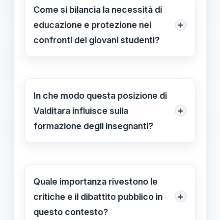
temi delicati siano presentati con
Come si bilancia la necessità di
'indottrinamento precoce'.
gradualità e rispetto, favorendo una
+
educazione e protezione nei
crescita equilibrata e una
confronti dei giovani studenti?
comprensione adeguata all'età dei
Attraverso linee guida che
bambini.
promuovono un'educazione graduale
e consapevole, si cerca di trovare un
In che modo questa posizione di
equilibrio tra fornire informazioni utili
+
Valditara influisce sulla
e tutelare i minori da contenuti che
formazione degli insegnanti?
potrebbero causare confusione o
La posizione di Valditara invita gli
insicurezza, rispettando il loro
insegnanti a perseguire un approccio
percorso di crescita.
pedagogico più attento ai bisogni
Quale importanza rivestono le
specifici dei bambini, concentrandosi
+
critiche e il dibattito pubblico in
su contenuti appropriati all'età e
questo contesto?