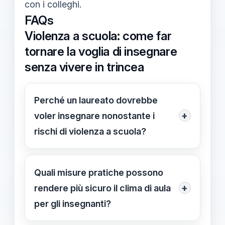
con i colleghi.
FAQs
Violenza a scuola: come far
tornare la voglia di insegnare
senza vivere in trincea
Perché un laureato dovrebbe
+
voler insegnare nonostante i
rischi di violenza a scuola?
L'insegnamento offre un impatto
sociale duraturo, opportunità di
Quali misure pratiche possono
crescita professionale e stabilità
+
rendere più sicuro il clima di aula
contrattuale. Le scuole moderne
per gli insegnanti?
investono in formazione, supporto e
Seguire la tabella di marcia in 6 step: