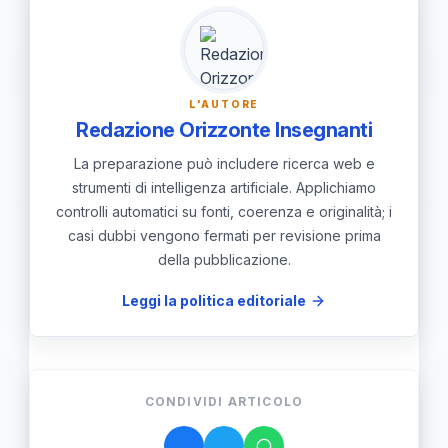
di carriera concreti, resta difficile
attrarre talenti. Un approccio efficace
combina tutela, formazione continua
L'AUTORE
e progresso salariale.
Redazione Orizzonte Insegnanti
La preparazione può includere ricerca web e
strumenti di intelligenza artificiale. Applichiamo
controlli automatici su fonti, coerenza e originalità; i
casi dubbi vengono fermati per revisione prima
della pubblicazione.
Leggi la politica editoriale
CONDIVIDI ARTICOLO