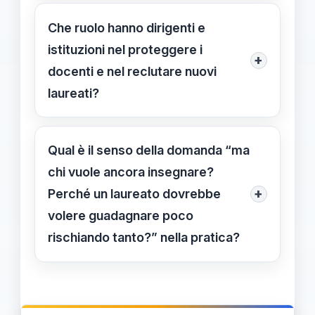
protocolli che aumentano la
segnala subito, traccia i fatti,
Che ruolo hanno dirigenti e
sicurezza.
conserva le prove, metti in sicurezza,
istituzioni nel proteggere i
+
coinvolgi le famiglie e chiedi
docenti e nel reclutare nuovi
formazione e supporto. Questi
laureati?
passaggi creano un clima di aula più
Dirigenti e team educativo devono
prevedibile.
definire protocolli di sicurezza, fornire
Qual è il senso della domanda “ma
formazione continua e accesso a
chi vuole ancora insegnare?
supporto psicologico; condizioni di
+
Perché un laureato dovrebbe
lavoro chiare attraggono nuove leve.
volere guadagnare poco
rischiando tanto?” nella pratica?
La domanda evidenzia la necessità di
bilanciare rischi e ricompense: senza
sicurezza, riconoscimenti e percorsi