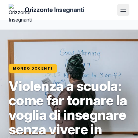
Orizzonte Insegnanti
MONDO DOCENTI
Violenza a scuola:
come far tornare la
voglia di insegnare
senza vivere in