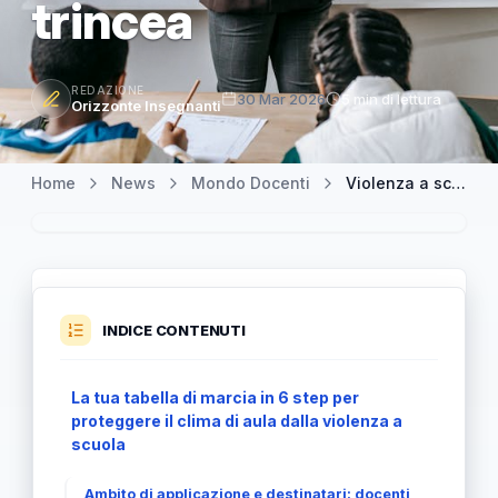
trincea
REDAZIONE
30 Mar 2026
5 min di lettura
Orizzonte Insegnanti
Home
News
Mondo Docenti
Violenza a scuola: come far tornare la voglia di insegnare senza vivere in trincea
INDICE CONTENUTI
La tua tabella di marcia in 6 step per
proteggere il clima di aula dalla violenza a
scuola
Ambito di applicazione e destinatari: docenti,